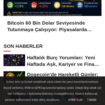
Bitcoin 60 Bin Dolar Seviyesinde
Tutunmaya Çalışıyor: Piyasalarda
Temkinli Bekleyiş
SON HABERLER
Haftalık Burç Yorumları: Yeni
Haftada Aşk, Kariyer ve Finans
Gündemi
Dogecoin'de Hareketli Günler:
Piyasadaki Dalgalanma Meme
Sizlere daha iyi hizmet sunabilmek adına sitemizde çerez konumlandırmaktayız.
Coin'leri de...
Kişisel verileriniz, KVKK ve GDPR kapsamında toplanıp işlenir. Detaylı bilgi almak için
Ripple (XRP) Yeniden
Veri Politikamızı / Aydınlatma Metnimizi inceleyebilirsiniz. Sitemizi kullanarak,
Gündemde: Yatırımcılar Kritik
çerezleri kullanmamızı kabul etmiş olacaksınız.
AYRINTILAR
TAMAM
Yorumlar
Yorumlar
Süreci Yakından...