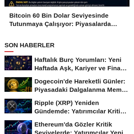
Bitcoin 60 Bin Dolar Seviyesinde
Tutunmaya Çalışıyor: Piyasalarda
Temkinli Bekleyiş
SON HABERLER
Haftalık Burç Yorumları: Yeni
Haftada Aşk, Kariyer ve Finans
Gündemi
Dogecoin'de Hareketli Günler:
Piyasadaki Dalgalanma Meme
Coin'leri de...
Ripple (XRP) Yeniden
Gündemde: Yatırımcılar Kritik
Süreci Yakından...
Ethereum'da Gözler Kritik
Seviyelerde: Yatırımcılar Yeni