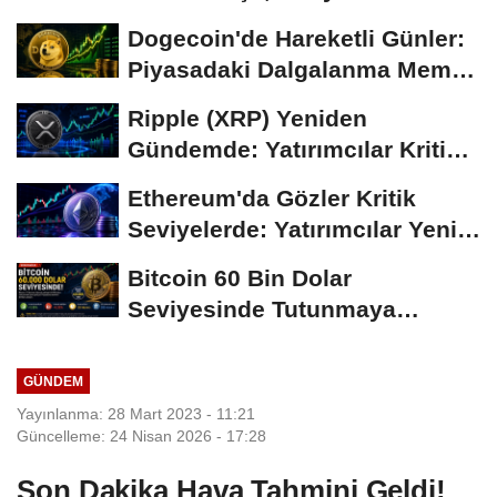
Gündemi
Dogecoin'de Hareketli Günler:
Piyasadaki Dalgalanma Meme
Coin'leri de...
Ripple (XRP) Yeniden
Gündemde: Yatırımcılar Kritik
Süreci Yakından...
Ethereum'da Gözler Kritik
Seviyelerde: Yatırımcılar Yeni
Hamleleri...
Bitcoin 60 Bin Dolar
Seviyesinde Tutunmaya
Çalışıyor: Piyasalarda...
GÜNDEM
Yayınlanma: 28 Mart 2023 - 11:21
Güncelleme: 24 Nisan 2026 - 17:28
Son Dakika Hava Tahmini Geldi!