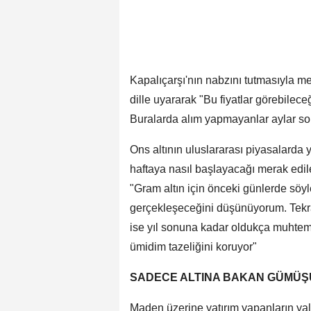
Kapalıçarşı'nın nabzını tutmasıyla me
dille uyararak "Bu fiyatlar görebilece
Buralarda alım yapmayanlar aylar son
Ons altının uluslararası piyasalarda 
haftaya nasıl başlayacağı merak edile
"Gram altın için önceki günlerde söy
gerçekleşeceğini düşünüyorum. Tekrar
ise yıl sonuna kadar oldukça muhtemel
ümidim tazeliğini koruyor"
SADECE ALTINA BAKAN GÜMÜŞ
Maden üzerine yatırım yapanların ya