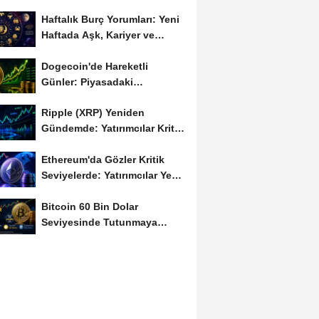
Haftalık Burç Yorumları: Yeni
Haftada Aşk, Kariyer ve
Finans Gündemi
Dogecoin'de Hareketli
Günler: Piyasadaki
Dalgalanma Meme Coin'leri
Ripple (XRP) Yeniden
de...
Gündemde: Yatırımcılar Kritik
Süreci Yakından...
Ethereum'da Gözler Kritik
Seviyelerde: Yatırımcılar Yeni
Hamleleri...
Bitcoin 60 Bin Dolar
Seviyesinde Tutunmaya
Çalışıyor: Piyasalarda...