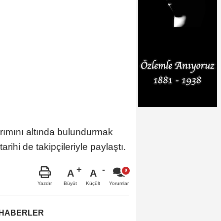
rımını altında bulundurmak
ihi de takipçileriyle paylaştı.
A
A
Büyüt
Küçült
Yazdır
Yorumlar
 HABERLER