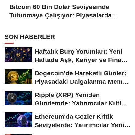
Bitcoin 60 Bin Dolar Seviyesinde
Tutunmaya Çalışıyor: Piyasalarda
Temkinli Bekleyiş
SON HABERLER
Haftalık Burç Yorumları: Yeni
Haftada Aşk, Kariyer ve Finans
Gündemi
Dogecoin'de Hareketli Günler:
Piyasadaki Dalgalanma Meme
Coin'leri de...
Ripple (XRP) Yeniden
Gündemde: Yatırımcılar Kritik
Süreci Yakından...
Ethereum'da Gözler Kritik
Seviyelerde: Yatırımcılar Yeni
Hamleleri...