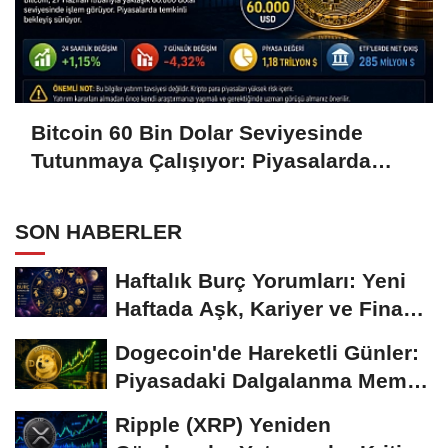
Bitcoin 60 Bin Dolar Seviyesinde
Tutunmaya Çalışıyor: Piyasalarda
Temkinli Bekleyiş
SON HABERLER
Haftalık Burç Yorumları: Yeni
Haftada Aşk, Kariyer ve Finans
Gündemi
Dogecoin'de Hareketli Günler:
Piyasadaki Dalgalanma Meme
Coin'leri de...
Ripple (XRP) Yeniden