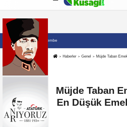
Künye
İletişim
Çerez Politikası
G
6 Ağustos 2026, Perşembe
Haberler
Genel
Müjde Taban Emekl
Müjde Taban Em
En Düşük Emekl