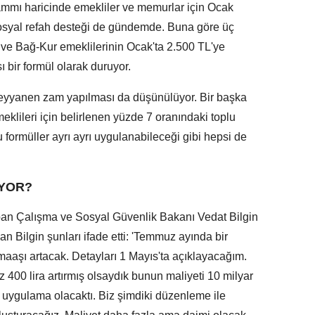
ammı haricinde emekliler ve memurlar için Ocak
sosyal refah desteği de gündemde. Buna göre üç
 ve Bağ-Kur emeklilerinin Ocak'ta 2.500 TL'ye
sı bir formül olarak duruyor.
seyyanen zam yapılması da düşünülüyor. Bir başka
lileri için belirlenen yüzde 7 oranındaki toplu
formüller ayrı ayrı uygulanabileceği gibi hepsi de
UYOR?
pan Çalışma ve Sosyal Güvenlik Bakanı Vedat Bilgin
n Bilgin şunları ifade etti: 'Temmuz ayında bir
maaşı artacak. Detayları 1 Mayıs'ta açıklayacağım.
z 400 lira artırmış olsaydık bunun maliyeti 10 milyar
ir uygulama olacaktı. Biz şimdiki düzenleme ile