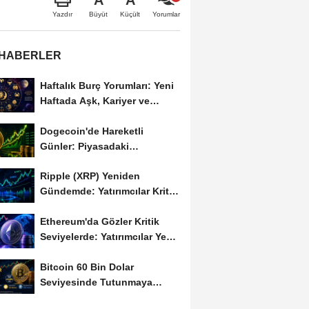
Büyüt
Küçült
Yazdır
Yorumlar
 HABERLER
Haftalık Burç Yorumları: Yeni
Haftada Aşk, Kariyer ve
Finans Gündemi
Dogecoin'de Hareketli
Günler: Piyasadaki
Dalgalanma Meme Coin'leri
Ripple (XRP) Yeniden
de...
Gündemde: Yatırımcılar Kritik
Süreci Yakından...
Ethereum'da Gözler Kritik
Seviyelerde: Yatırımcılar Yeni
Hamleleri...
Bitcoin 60 Bin Dolar
Seviyesinde Tutunmaya
Çalışıyor: Piyasalarda...