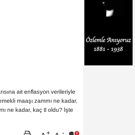
ısına ait enflasyon verileriyle
emekli maaşı zammı ne kadar,
 ne kadar, kaç tl oldu? İşte
A
A