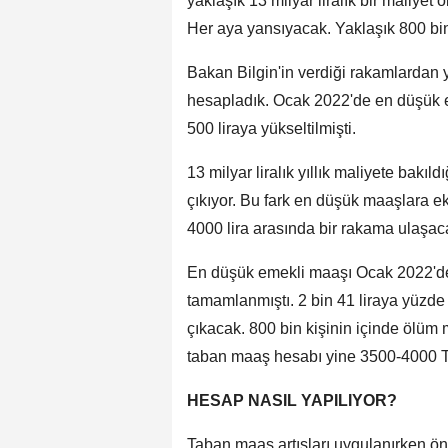
yaklaşık 13 milyar liralık bir maliyet
Her aya yansıyacak. Yaklaşık 800 bin k
Bakan Bilgin'in verdiği rakamlardan y
hesapladık. Ocak 2022'de en düşük em
500 liraya yükseltilmişti.
13 milyar liralık yıllık maliyete bakıld
çıkıyor. Bu fark en düşük maaşlara ek
4000 lira arasında bir rakama ulaşaca
En düşük emekli maaşı Ocak 2022'de 2
tamamlanmıştı. 2 bin 41 liraya yüzde
çıkacak. 800 bin kişinin içinde ölüm
taban maaş hesabı yine 3500-4000 T
HESAP NASIL YAPILIYOR?
Taban maaş artışları uygulanırken ö