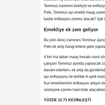
Temmuz zammını bekliyor ve enflasyon 
Peki, Temmuz ayı emekli maaş zamm
kadar enflasyon zammı alacak? İşte 
Emekliye ek zam geliyor
Bu yılın ikinci zammını Temmuz ayınd
Peki ek artış hangi kritere göre yapıl
4 bin lira taban maaş hesabı nasıl o
çalışanı Temmuz ayında yapılacak zaml
davam ederken, ek artış da gündemde
ayı enflasyonu ile birlikte 6 aylık o
Kur emeklilerinin enflasyon artışını 
sözleşme zammı haricinde alacakları 
YÜZDE 31.71 KESİNLEŞTİ