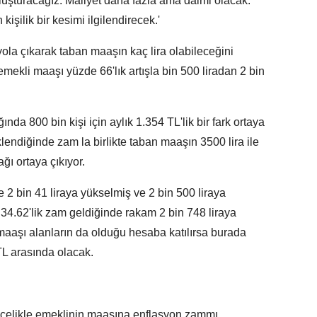
 oluşturacağız. Maliyet daha fazla ama daimi olacak.
işilik bir kesimi ilgilendirecek.'
ola çıkarak taban maaşın kaç lira olabileceğini
ekli maaşı yüzde 66'lık artışla bin 500 liradan 2 bin
ığında 800 bin kişi için aylık 1.354 TL'lik bir fark ortaya
lendiğinde zam la birlikte taban maaşın 3500 lira ile
ğı ortaya çıkıyor.
 bin 41 liraya yükselmiş ve 2 bin 500 liraya
 34.62'lik zam geldiğinde rakam 2 bin 748 liraya
 maaşı alanların da olduğu hesaba katılırsa burada
L arasında olacak.
ncelikle emeklinin maaşına enflasyon zammı