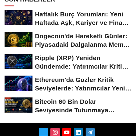
Haftalık Burç Yorumları: Yeni
Haftada Aşk, Kariyer ve Finans
Gündemi
Dogecoin'de Hareketli Günler:
Piyasadaki Dalgalanma Meme
Coin'leri de...
Ripple (XRP) Yeniden
Gündemde: Yatırımcılar Kritik
Süreci Yakından...
Ethereum'da Gözler Kritik
Seviyelerde: Yatırımcılar Yeni
Hamleleri...
Bitcoin 60 Bin Dolar
Seviyesinde Tutunmaya
Çalışıyor: Piyasalarda...