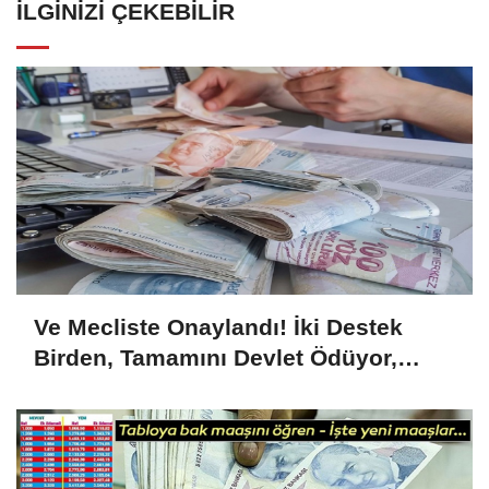
İLGINIZI ÇEKEBILIR
Ve Mecliste Onaylandı! İki Destek
Birden, Tamamını Devlet Ödüyor,
1.726 Lira...