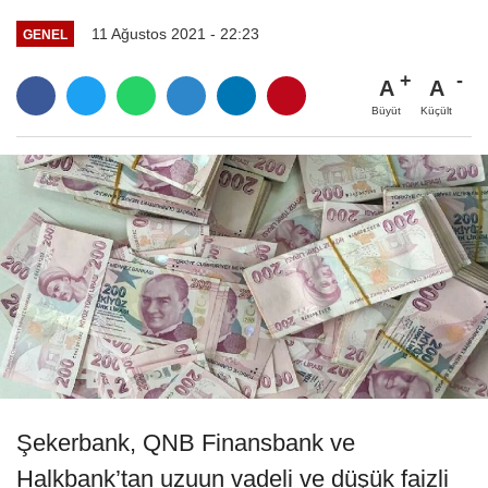
11 Ağustos 2021 - 22:23
GENEL
A
A
Büyüt
Küçült
Şekerbank, QNB Finansbank ve
Halkbank’tan uzuun vadeli ve düşük faizli