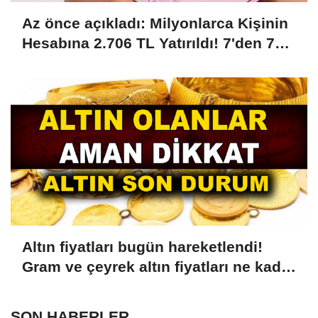
Az önce açıkladı: Milyonlarca Kişinin
Hesabına 2.706 TL Yatırıldı! 7'den 70'e
18'den 75 Yaşa Kadar Herkese Ödeme
Yapılıyor! PTT'ye Kimliğiyle Giden
Parası Ödenecek
Altın fiyatları bugün hareketlendi!
Gram ve çeyrek altın fiyatları ne kadar
oldu?
SON HABERLER