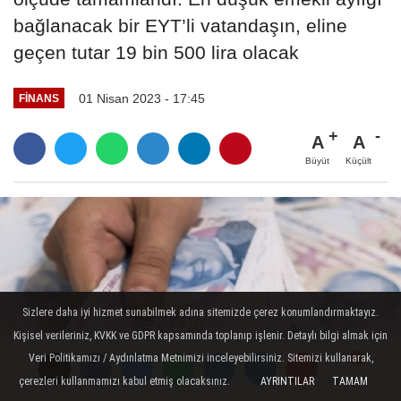
bağlanacak bir EYT’li vatandaşın, eline
geçen tutar 19 bin 500 lira olacak
01 Nisan 2023 - 17:45
FINANS
A
A
Büyüt
Küçült
Sizlere daha iyi hizmet sunabilmek adına sitemizde çerez konumlandırmaktayız.
Kişisel verileriniz, KVKK ve GDPR kapsamında toplanıp işlenir. Detaylı bilgi almak için
Veri Politikamızı / Aydınlatma Metnimizi inceleyebilirsiniz. Sitemizi kullanarak,
çerezleri kullanmamızı kabul etmiş olacaksınız.
AYRINTILAR
TAMAM
Yorumlar
Yorumlar
Yorumlar