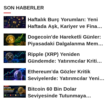
SON HABERLER
Haftalık Burç Yorumları: Yeni
Haftada Aşk, Kariyer ve Finans
Gündemi
Dogecoin'de Hareketli Günler:
Piyasadaki Dalgalanma Meme
Coin'leri de...
Ripple (XRP) Yeniden
Gündemde: Yatırımcılar Kritik
Süreci Yakından...
Ethereum'da Gözler Kritik
Seviyelerde: Yatırımcılar Yeni
Hamleleri...
Bitcoin 60 Bin Dolar
Seviyesinde Tutunmaya
Çalışıyor: Piyasalarda...