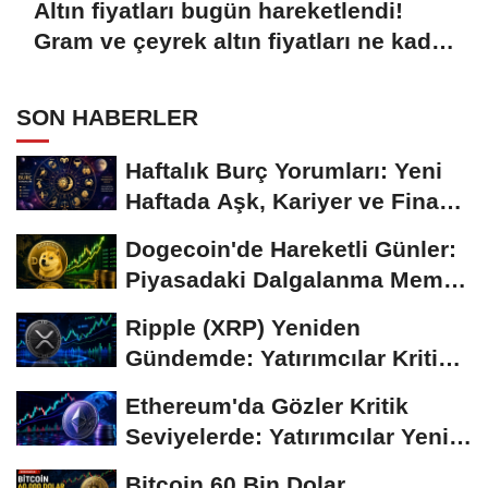
Altın fiyatları bugün hareketlendi!
Gram ve çeyrek altın fiyatları ne kadar
oldu?
SON HABERLER
Haftalık Burç Yorumları: Yeni
Haftada Aşk, Kariyer ve Finans
Gündemi
Dogecoin'de Hareketli Günler:
Piyasadaki Dalgalanma Meme
Coin'leri de...
Ripple (XRP) Yeniden
Gündemde: Yatırımcılar Kritik
Süreci Yakından...
Ethereum'da Gözler Kritik
Seviyelerde: Yatırımcılar Yeni
Hamleleri...
Bitcoin 60 Bin Dolar