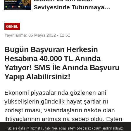
Seviyesinde Tutunmaya
Çalışıyor: Piyasalarda...
GENEL
Yayınlanma: 05 Mayıs 2022 - 12:51
Bugün Başvuran Herkesin
Hesabına 40.000 TL Anında
Yatıyor! SMS İle Anında Başvuru
Yapıp Alabilirsiniz!
Ekonomi piyasalarında gözlenen ani
yükselişlerin gündelik hayat şartlarını
zorlaştırması, vatandaşların nakde olan
ihtiyaçlarının artmasına sebep oldu. Eşten
dosttan para istemekten ise bankaların
Sizlere daha iyi hizmet sunabilmek adına sitemizde çerez konumlandırmaktayız.