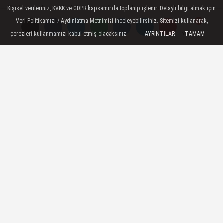
ihtiyaç kredisi hizmetlerinden yararlanmayı
Kişisel verileriniz, KVKK ve GDPR kapsamında toplanıp işlenir. Detaylı bilgi almak için
Veri Politikamızı / Aydınlatma Metnimizi inceleyebilirsiniz. Sitemizi kullanarak,
tercih eden vatandaşlara Vakıfbank’tan
çerezleri kullanmamızı kabul etmiş olacaksınız.
AYRINTILAR
TAMAM
Yorumlar
Yorumlar
müjdeli haber geldi. Banka, 3 ay ödeme
ertelemeli ihtiyaç kredisi hizmetinin
ayrıntılarını paylaştı.
05 Mayıs 2022 - 12:51
GENEL
A
A
Büyüt
Küçült