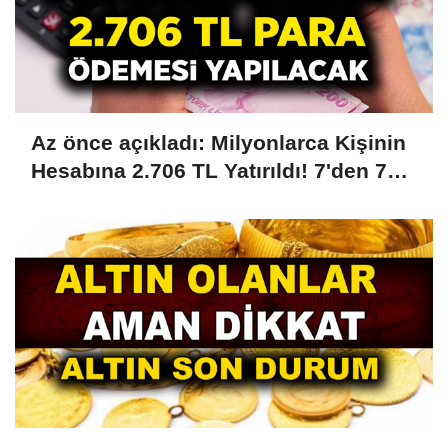
Az önce açıkladı: Milyonlarca Kişinin
Hesabına 2.706 TL Yatırıldı! 7'den 70'e
18'den 75 Yaşa Kadar Herkese Ödeme
Yapılıyor! PTT'ye Kimliğiyle Giden
Parası Ödenecek