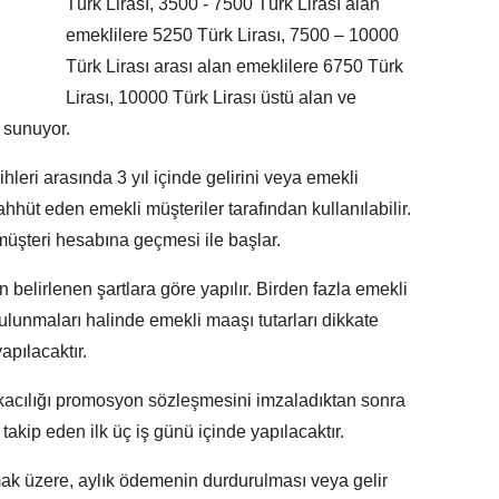
Türk Lirası, 3500 - 7500 Türk Lirası alan
emeklilere 5250 Türk Lirası, 7500 – 10000
Türk Lirası arası alan emeklilere 6750 Türk
Lirası, 10000 Türk Lirası üstü alan ve
ı sunuyor.
leri arasında 3 yıl içinde gelirini veya emekli
hüt eden emekli müşteriler tarafından kullanılabilir.
üşteri hesabına geçmesi ile başlar.
elirlenen şartlara göre yapılır. Birden fazla emekli
ulunmaları halinde emekli maaşı tutarları dikkate
pılacaktır.
acılığı promosyon sözleşmesini imzaladıktan sonra
kip eden ilk üç iş günü içinde yapılacaktır.
lmak üzere, aylık ödemenin durdurulması veya gelir