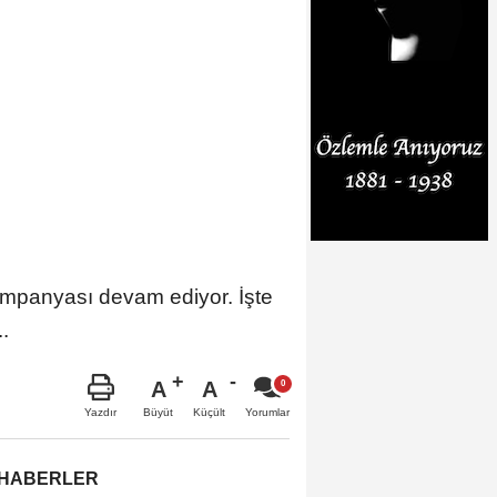
ampanyası devam ediyor. İşte
.
A
A
Büyüt
Küçült
Yazdır
Yorumlar
 HABERLER