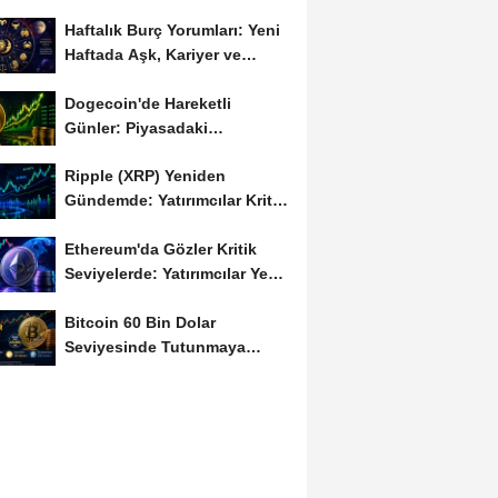
Haftalık Burç Yorumları: Yeni
Haftada Aşk, Kariyer ve
Finans Gündemi
Dogecoin'de Hareketli
Günler: Piyasadaki
Dalgalanma Meme Coin'leri
Ripple (XRP) Yeniden
de...
Gündemde: Yatırımcılar Kritik
Süreci Yakından...
Ethereum'da Gözler Kritik
Seviyelerde: Yatırımcılar Yeni
Hamleleri...
Bitcoin 60 Bin Dolar
Seviyesinde Tutunmaya
Çalışıyor: Piyasalarda...