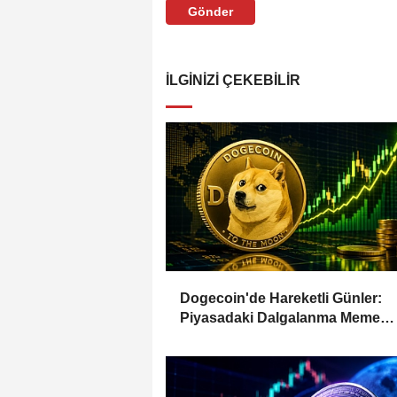
Gönder
İLGINIZI ÇEKEBILIR
Dogecoin'de Hareketli Günler:
Piyasadaki Dalgalanma Meme
Coin'leri de Etkiliyor