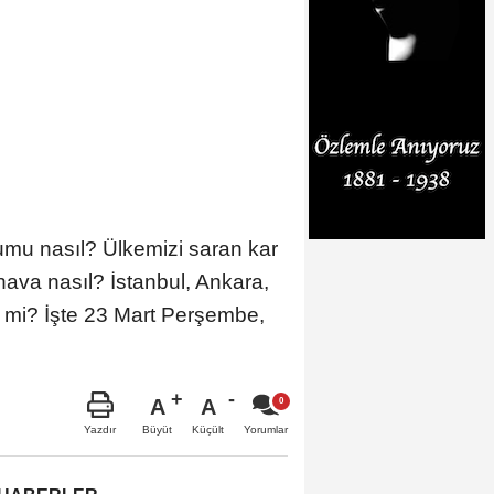
umu nasıl? Ülkemizi saran kar
va nasıl? İstanbul, Ankara,
 mi? İşte 23 Mart Perşembe,
A
A
Büyüt
Küçült
Yazdır
Yorumlar