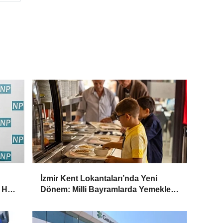
İzmir Kent Lokantaları’nda Yeni
 Her
Dönem: Milli Bayramlarda Yemekler
Ücretsiz Olacak