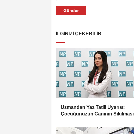
Gönder
İLGINIZI ÇEKEBILIR
Uzmandan Yaz Tatili Uyarısı:
Çocuğunuzun Canının Sıkılması
Zaman Kötü Bir İşaret Değil