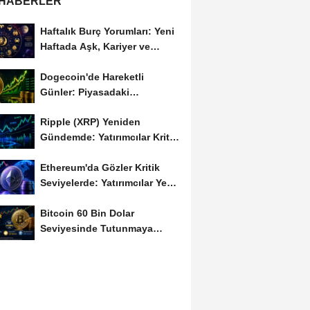
 HABERLER
Haftalık Burç Yorumları: Yeni
Haftada Aşk, Kariyer ve
Finans Gündemi
Dogecoin'de Hareketli
Günler: Piyasadaki
Dalgalanma Meme Coin'leri
Ripple (XRP) Yeniden
de...
Gündemde: Yatırımcılar Kritik
Süreci Yakından...
Ethereum'da Gözler Kritik
Seviyelerde: Yatırımcılar Yeni
Hamleleri...
Bitcoin 60 Bin Dolar
Seviyesinde Tutunmaya
Çalışıyor: Piyasalarda...