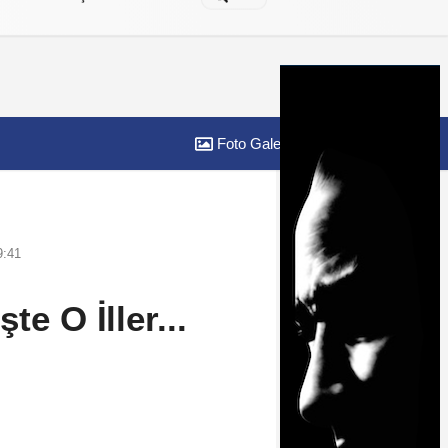
Foto Galeri
Yazarlar
9:41
te O İller...