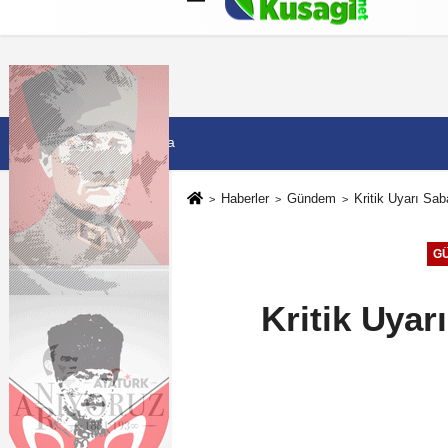
Künye
İletişim
Çerez Politikası
G
7 Ağustos 2026, Cuma
Haberler
Gündem
Kritik Uyarı Saba
G
Kritik Uyarı