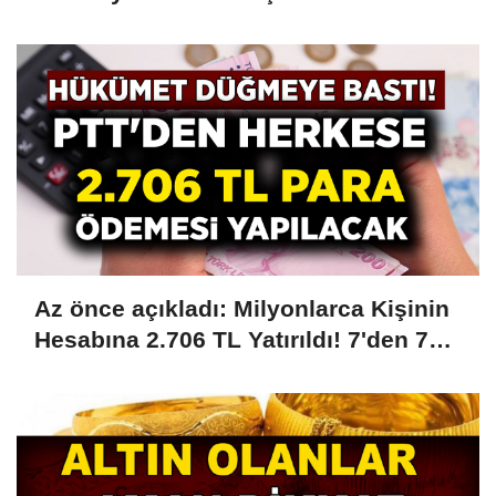
Zam Kesinleşti! Tarih Verildi....
Az önce açıkladı: Milyonlarca Kişinin
Hesabına 2.706 TL Yatırıldı! 7'den 70'e
18'den 75 Yaşa Kadar Herkese Ödeme
Yapılıyor! PTT'ye Kimliğiyle Giden
Parası Ödenecek