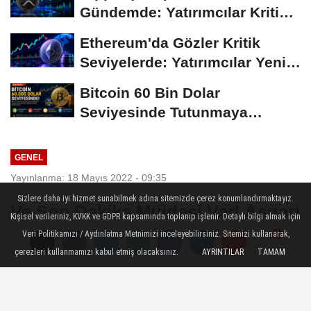
Gündemde: Yatırımcılar Kritik
Süreci Yakından...
Ethereum'da Gözler Kritik
Seviyelerde: Yatırımcılar Yeni
Hamleleri...
Bitcoin 60 Bin Dolar
Seviyesinde Tutunmaya
Çalışıyor: Piyasalarda...
GENEL
Yayınlanma: 18 Mayıs 2022 - 09:35
Sizlere daha iyi hizmet sunabilmek adına sitemizde çerez konumlandırmaktayız.
Ve Son Dakika Müjdesi Var! Asgari
Kişisel verileriniz, KVKK ve GDPR kapsamında toplanıp işlenir. Detaylı bilgi almak için
Ücrete 5. 500 TL Ara Zam! 1.247
Veri Politikamızı / Aydınlatma Metnimizi inceleyebilirsiniz. Sitemizi kullanarak,
TL artış yaşanacak! Yeşil ışık
çerezleri kullanmamızı kabul etmiş olacaksınız.
AYRINTILAR
TAMAM
Yorumlar
Yorumlar
yakıldı peş peşe açıklama geldi!