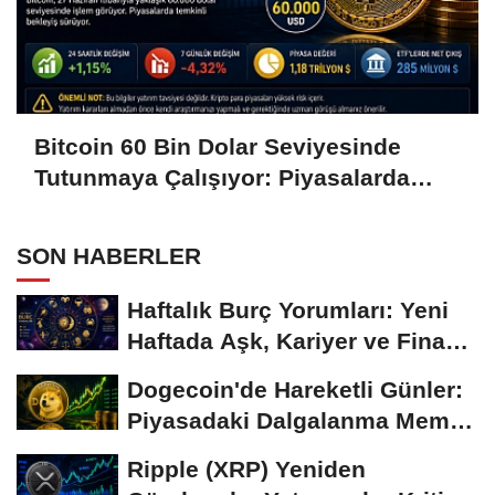
Bitcoin 60 Bin Dolar Seviyesinde
Tutunmaya Çalışıyor: Piyasalarda
Temkinli Bekleyiş
SON HABERLER
Haftalık Burç Yorumları: Yeni
Haftada Aşk, Kariyer ve Finans
Gündemi
Dogecoin'de Hareketli Günler:
Piyasadaki Dalgalanma Meme
Coin'leri de...
Ripple (XRP) Yeniden