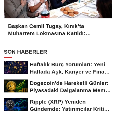
Başkan Cemil Tugay, Kınık’ta
Muharrem Lokmasına Katıldı:
“Kardeşlikten ve Dayanışmadan
Vazgeçmeyelim”
SON HABERLER
Haftalık Burç Yorumları: Yeni
Haftada Aşk, Kariyer ve Finans
Gündemi
Dogecoin'de Hareketli Günler:
Piyasadaki Dalgalanma Meme
Coin'leri de...
Ripple (XRP) Yeniden
Gündemde: Yatırımcılar Kritik