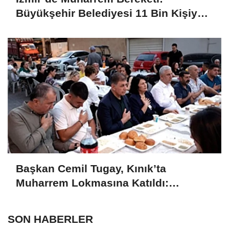
Büyükşehir Belediyesi 11 Bin Kişiye
Aşure İkram Etti
Başkan Cemil Tugay, Kınık’ta
Muharrem Lokmasına Katıldı:
“Kardeşlikten ve Dayanışmadan
Vazgeçmeyelim”
SON HABERLER