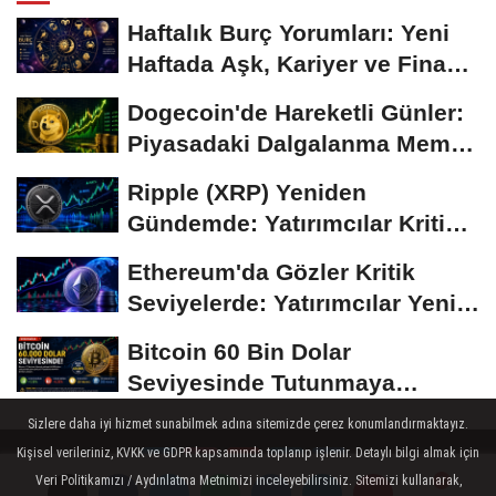
Haftalık Burç Yorumları: Yeni
Haftada Aşk, Kariyer ve Finans
Gündemi
Dogecoin'de Hareketli Günler:
Piyasadaki Dalgalanma Meme
Coin'leri de...
Ripple (XRP) Yeniden
Gündemde: Yatırımcılar Kritik
Süreci Yakından...
Ethereum'da Gözler Kritik
Seviyelerde: Yatırımcılar Yeni
Hamleleri...
Bitcoin 60 Bin Dolar
Seviyesinde Tutunmaya
Çalışıyor: Piyasalarda...
Sizlere daha iyi hizmet sunabilmek adına sitemizde çerez konumlandırmaktayız.
Kişisel verileriniz, KVKK ve GDPR kapsamında toplanıp işlenir. Detaylı bilgi almak için
Veri Politikamızı / Aydınlatma Metnimizi inceleyebilirsiniz. Sitemizi kullanarak,