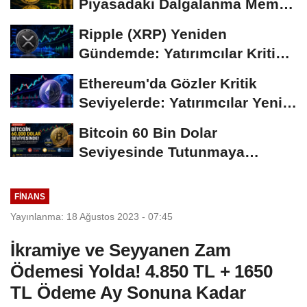
Piyasadaki Dalgalanma Meme
Coin'leri de...
Ripple (XRP) Yeniden
Gündemde: Yatırımcılar Kritik
Süreci Yakından...
Ethereum'da Gözler Kritik
Seviyelerde: Yatırımcılar Yeni
Hamleleri...
Bitcoin 60 Bin Dolar
Seviyesinde Tutunmaya
Çalışıyor: Piyasalarda...
FINANS
Yayınlanma: 18 Ağustos 2023 - 07:45
İkramiye ve Seyyanen Zam
Ödemesi Yolda! 4.850 TL + 1650
TL Ödeme Ay Sonuna Kadar