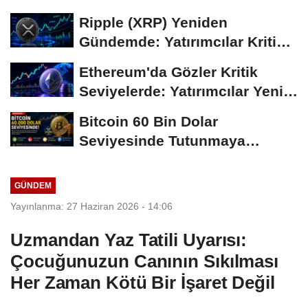
Coin'leri de...
Ripple (XRP) Yeniden
Gündemde: Yatırımcılar Kritik
Süreci Yakından...
Ethereum'da Gözler Kritik
Seviyelerde: Yatırımcılar Yeni
Hamleleri...
Bitcoin 60 Bin Dolar
Seviyesinde Tutunmaya
Çalışıyor: Piyasalarda...
GÜNDEM
Yayınlanma: 27 Haziran 2026 - 14:06
Uzmandan Yaz Tatili Uyarısı:
Çocuğunuzun Canının Sıkılması
Her Zaman Kötü Bir İşaret Değil