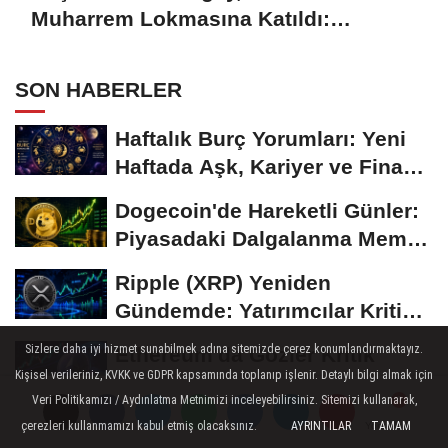
Muharrem Lokmasına Katıldı:
“Kardeşlikten ve Dayanışmadan
Vazgeçmeyelim”
SON HABERLER
Haftalık Burç Yorumları: Yeni
Haftada Aşk, Kariyer ve Finans
Gündemi
Dogecoin'de Hareketli Günler:
Piyasadaki Dalgalanma Meme
Coin'leri de...
Ripple (XRP) Yeniden
Gündemde: Yatırımcılar Kritik
Süreci Yakından...
Sizlere daha iyi hizmet sunabilmek adına sitemizde çerez konumlandırmaktayız.
Ethereum'da Gözler Kritik
Kişisel verileriniz, KVKK ve GDPR kapsamında toplanıp işlenir. Detaylı bilgi almak için
Seviyelerde: Yatırımcılar Yeni
Veri Politikamızı / Aydınlatma Metnimizi inceleyebilirsiniz. Sitemizi kullanarak,
Hamleleri...
Bitcoin 60 Bin Dolar
çerezleri kullanmamızı kabul etmiş olacaksınız.
AYRINTILAR
TAMAM
Yorumlar
Yorumlar