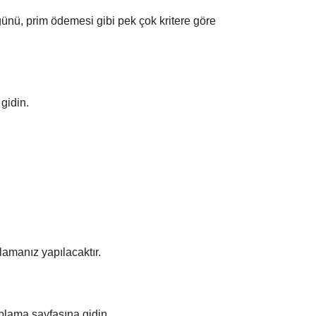
nü, prim ödemesi gibi pek çok kritere göre
 gidin.
amanız yapılacaktır.
plama sayfasına gidin.