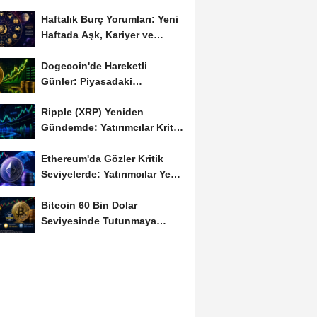
Haftalık Burç Yorumları: Yeni
Haftada Aşk, Kariyer ve
Finans Gündemi
Dogecoin'de Hareketli
Günler: Piyasadaki
Dalgalanma Meme Coin'leri
Ripple (XRP) Yeniden
de...
Gündemde: Yatırımcılar Kritik
Süreci Yakından...
Ethereum'da Gözler Kritik
Seviyelerde: Yatırımcılar Yeni
Hamleleri...
Bitcoin 60 Bin Dolar
Seviyesinde Tutunmaya
Çalışıyor: Piyasalarda...