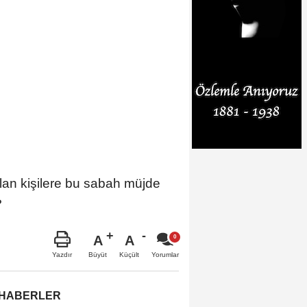
lan kişilere bu sabah müjde
?
A
A
Büyüt
Küçült
Yazdır
Yorumlar
 HABERLER