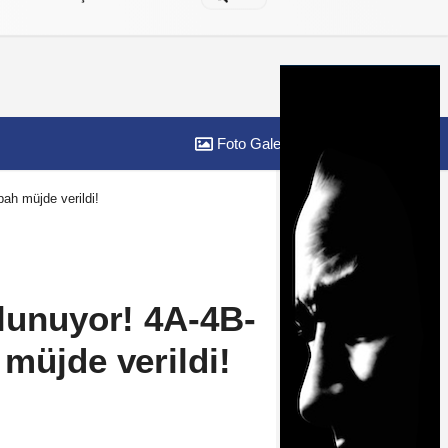
Foto Galeri
Yazarlar
ah müjde verildi!
olunuyor! 4A-4B-
müjde verildi!