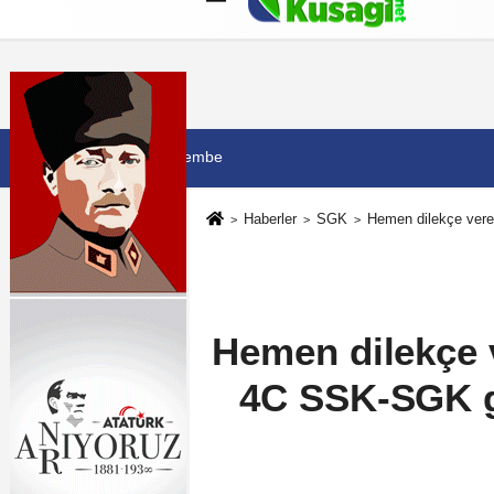
Künye
İletişim
Çerez Politikası
G
6 Ağustos 2026, Perşembe
Haberler
SGK
Hemen dilekçe verer
Hemen dilekçe v
4C SSK-SGK gi