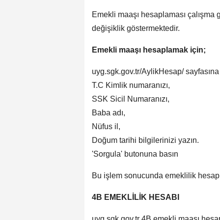
Emekli maaşı hesaplaması çalışma gü
değişiklik göstermektedir.
Emekli maaşı hesaplamak için;
uyg.sgk.gov.tr/AylikHesap/ sayfasına
T.C Kimlik numaranızı,
SSK Sicil Numaranızı,
Baba adı,
Nüfus il,
Doğum tarihi bilgilerinizi yazın.
'Sorgula' butonuna basın
Bu işlem sonucunda emeklilik hesapl
4B EMEKLİLİK HESABI
uyg.sgk.gov.tr 4B emekli maaşı hesa