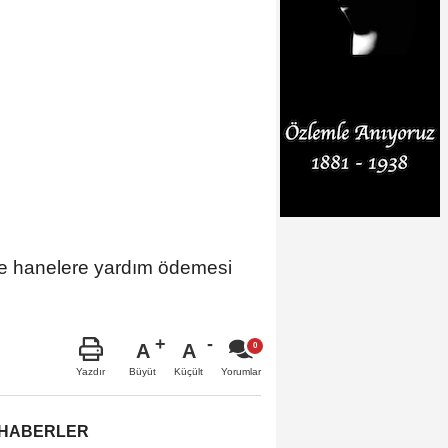
ve hanelere yardım ödemesi
A
A
Büyüt
Küçült
Yazdır
Yorumlar
 HABERLER