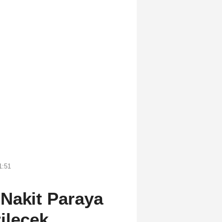
1:51
Nakit Paraya
lecek...