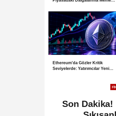
Piyasadaki Dalgalanma Meme
Coin'leri de Etkiliyor
Ethereum'da Gözler Kritik
Seviyelerde: Yatırımcılar Yeni
Hamleleri Bekliyor
FI
Son Dakika!
Sıkışan