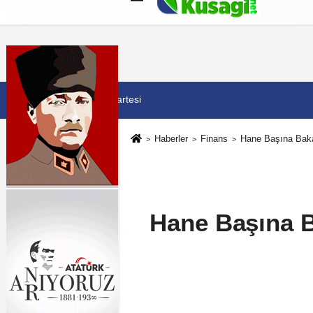
Künye
İletişim
Çerez Politikası
G
8 Ağustos 2026, Cumartesi
Haberler
Finans
Hane Başına Baka
Hane Başına B