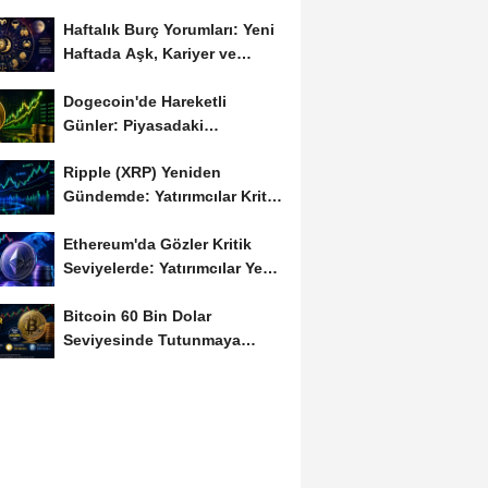
Haftalık Burç Yorumları: Yeni
Haftada Aşk, Kariyer ve
Finans Gündemi
Dogecoin'de Hareketli
Günler: Piyasadaki
Dalgalanma Meme Coin'leri
Ripple (XRP) Yeniden
de...
Gündemde: Yatırımcılar Kritik
Süreci Yakından...
Ethereum'da Gözler Kritik
Seviyelerde: Yatırımcılar Yeni
Hamleleri...
Bitcoin 60 Bin Dolar
Seviyesinde Tutunmaya
Çalışıyor: Piyasalarda...