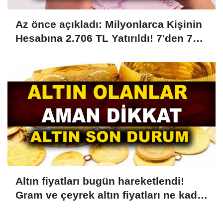
Az önce açıkladı: Milyonlarca Kişinin
Hesabına 2.706 TL Yatırıldı! 7'den 70'e
18'den 75 Yaşa Kadar Herkese Ödeme
Yapılıyor! PTT'ye Kimliğiyle Giden
Parası Ödenecek
Altın fiyatları bugün hareketlendi!
Gram ve çeyrek altın fiyatları ne kadar
oldu?