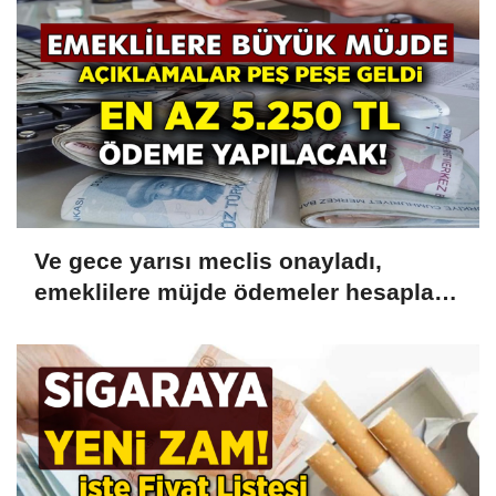
Ve gece yarısı meclis onayladı,
emeklilere müjde ödemeler hesaplara
yatacak! 5.250 TL Hemen
Çekebilirsiniz!