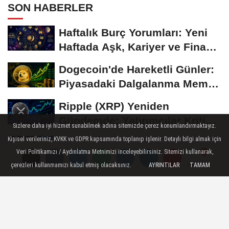
SON HABERLER
Haftalık Burç Yorumları: Yeni
Haftada Aşk, Kariyer ve Finans
Gündemi
Dogecoin'de Hareketli Günler:
Piyasadaki Dalgalanma Meme
Coin'leri de...
Ripple (XRP) Yeniden
Gündemde: Yatırımcılar Kritik
Sizlere daha iyi hizmet sunabilmek adına sitemizde çerez konumlandırmaktayız.
Süreci Yakından...
Kişisel verileriniz, KVKK ve GDPR kapsamında toplanıp işlenir. Detaylı bilgi almak için
Ethereum'da Gözler Kritik
Veri Politikamızı / Aydınlatma Metnimizi inceleyebilirsiniz. Sitemizi kullanarak,
Seviyelerde: Yatırımcılar Yeni
çerezleri kullanmamızı kabul etmiş olacaksınız.
AYRINTILAR
TAMAM
Yorumlar
Yorumlar
Hamleleri...
Bitcoin 60 Bin Dolar
Seviyesinde Tutunmaya
Çalışıyor: Piyasalarda...