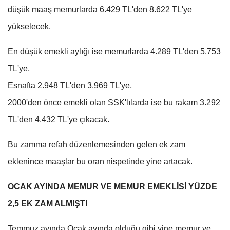
düşük maaş memurlarda 6.429 TL'den 8.622 TL'ye
yükselecek.
En düşük emekli aylığı ise memurlarda 4.289 TL'den 5.753
TL'ye,
Esnafta 2.948 TL'den 3.969 TL'ye,
2000'den önce emekli olan SSK'lılarda ise bu rakam 3.292
TL'den 4.432 TL'ye çıkacak.
Bu zamma refah düzenlemesinden gelen ek zam
eklenince maaşlar bu oran nispetinde yine artacak.
OCAK AYINDA MEMUR VE MEMUR EMEKLİSİ YÜZDE
2,5 EK ZAM ALMIŞTI
Temmuz ayında Ocak ayında olduğu gibi yine memur ve