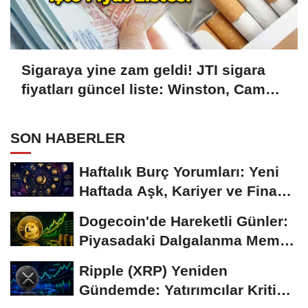
Sigaraya yine zam geldi! JTI sigara
fiyatları güncel liste: Winston, Camel,
Monte Carlo, LD sigara fiyatları ne
kadar, kaç TL oldu?
SON HABERLER
Haftalık Burç Yorumları: Yeni
Haftada Aşk, Kariyer ve Finans
Gündemi
Dogecoin'de Hareketli Günler:
Piyasadaki Dalgalanma Meme
Coin'leri de...
Ripple (XRP) Yeniden
Gündemde: Yatırımcılar Kritik