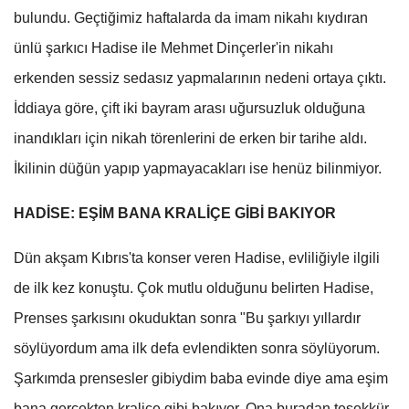
bulundu. Geçtiğimiz haftalarda da imam nikahı kıydıran
ünlü şarkıcı Hadise ile Mehmet Dinçerler'in nikahı
erkenden sessiz sedasız yapmalarının nedeni ortaya çıktı.
İddiaya göre, çift iki bayram arası uğursuzluk olduğuna
inandıkları için nikah törenlerini de erken bir tarihe aldı.
İkilinin düğün yapıp yapmayacakları ise henüz bilinmiyor.
HADİSE: EŞİM BANA KRALİÇE GİBİ BAKIYOR
Dün akşam Kıbrıs'ta konser veren Hadise, evliliğiyle ilgili
de ilk kez konuştu. Çok mutlu olduğunu belirten Hadise,
Prenses şarkısını okuduktan sonra "Bu şarkıyı yıllardır
söylüyordum ama ilk defa evlendikten sonra söylüyorum.
Şarkımda prensesler gibiydim baba evinde diye ama eşim
bana gerçekten kraliçe gibi bakıyor. Ona buradan teşekkür