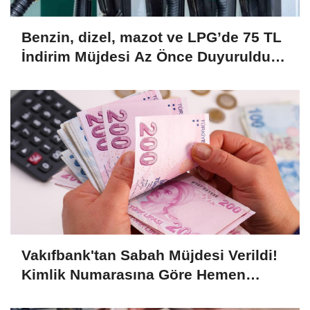
Benzin, dizel, mazot ve LPG’de 75 TL
İndirim Müjdesi Az Önce Duyuruldu!
Büyük İndirim Kampanyası Başladı!
Hemen Başvurun....
Vakıfbank'tan Sabah Müjdesi Verildi!
Kimlik Numarasına Göre Hemen
Ödeme 7.500 TL Olarak Yatacak