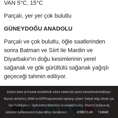
VAN 5°C, 15°C
Parçalı, yer yer çok bulutlu
GÜNEYDOĞU ANADOLU
Parçalı ve çok bulutlu, öğle saatlerinden
sonra Batman ve Siirt ile Mardin ve
Diyarbakır'ın doğu kesimlerinin yerel
sağanak ve gök gürültülü sağanak yağışlı
geçeceği tahmin ediliyor.
DİYARBAKIR 7°C, 24°C
Sizlere daha iyi hizmet sunabilmek adına sitemizde çerez konumlandırmaktayız.
Kişisel verileriniz, KVKK ve GDPR kapsamında toplanıp işlenir. Detaylı bilgi almak için
Parçalı ve çok bulutlu, doğu kesimleri öğle
Veri Politikamızı / Aydınlatma Metnimizi inceleyebilirsiniz. Sitemizi kullanarak,
saatlerinden sonra yerel sağanak ve gök
çerezleri kullanmamızı kabul etmiş olacaksınız.
AYRINTILAR
TAMAM
Yorumlar
Yorumlar