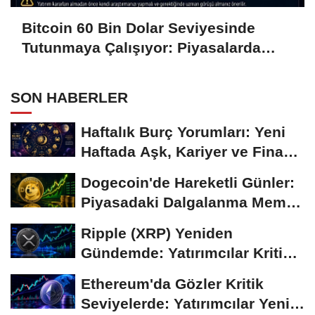
Bitcoin 60 Bin Dolar Seviyesinde
Tutunmaya Çalışıyor: Piyasalarda
Temkinli Bekleyiş
SON HABERLER
Haftalık Burç Yorumları: Yeni
Haftada Aşk, Kariyer ve Finans
Gündemi
Dogecoin'de Hareketli Günler:
Piyasadaki Dalgalanma Meme
Coin'leri de...
Ripple (XRP) Yeniden
Gündemde: Yatırımcılar Kritik
Süreci Yakından...
Ethereum'da Gözler Kritik
Seviyelerde: Yatırımcılar Yeni