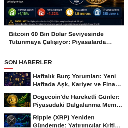
Bitcoin 60 Bin Dolar Seviyesinde
Tutunmaya Çalışıyor: Piyasalarda
Temkinli Bekleyiş
SON HABERLER
Haftalık Burç Yorumları: Yeni
Haftada Aşk, Kariyer ve Finans
Gündemi
Dogecoin'de Hareketli Günler:
Piyasadaki Dalgalanma Meme
Coin'leri de...
Ripple (XRP) Yeniden
Gündemde: Yatırımcılar Kritik