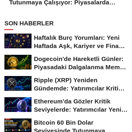
Tutunmaya Çalışıyor: Piyasalarda
Temkinli Bekleyiş
SON HABERLER
Haftalık Burç Yorumları: Yeni
Haftada Aşk, Kariyer ve Finans
Gündemi
Dogecoin'de Hareketli Günler:
Piyasadaki Dalgalanma Meme
Coin'leri de...
Ripple (XRP) Yeniden
Gündemde: Yatırımcılar Kritik
Süreci Yakından...
Ethereum'da Gözler Kritik
Seviyelerde: Yatırımcılar Yeni
Hamleleri...
Bitcoin 60 Bin Dolar
Seviyesinde Tutunmaya