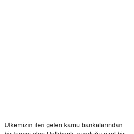
Ülkemizin ileri gelen kamu bankalarından
bir tanesi olan Halkbank, sunduğu özel bir