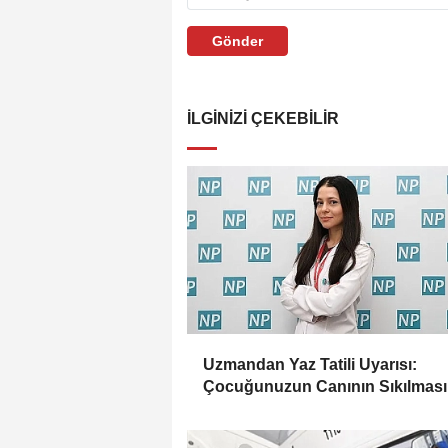
Gönder
İLGINIZI ÇEKEBILIR
Uzmandan Yaz Tatili Uyarısı:
Çocuğunuzun Canının Sıkılması
Zaman Kötü Bir İşaret Değil