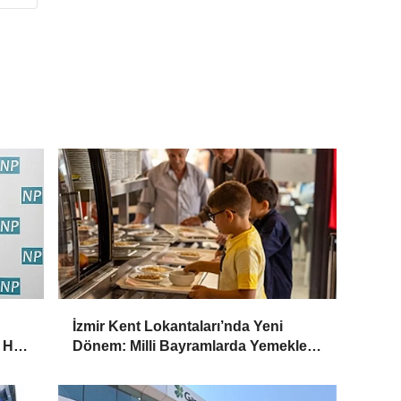
İzmir Kent Lokantaları’nda Yeni
 Her
Dönem: Milli Bayramlarda Yemekler
Ücretsiz Olacak