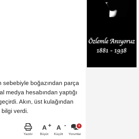
run sebebiyle boğazından parça
sosyal medya hesabından yaptığı
çirdi. Akın, üst kulağından
ilgi verdi.
A
A
Büyüt
Küçült
Yazdır
Yorumlar