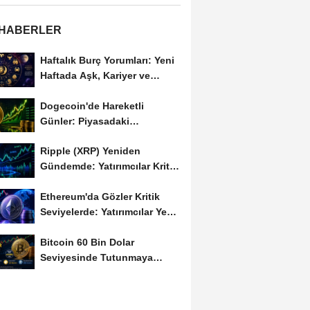
 HABERLER
Haftalık Burç Yorumları: Yeni
Haftada Aşk, Kariyer ve
Finans Gündemi
Dogecoin'de Hareketli
Günler: Piyasadaki
Dalgalanma Meme Coin'leri
Ripple (XRP) Yeniden
de...
Gündemde: Yatırımcılar Kritik
Süreci Yakından...
Ethereum'da Gözler Kritik
Seviyelerde: Yatırımcılar Yeni
Hamleleri...
Bitcoin 60 Bin Dolar
Seviyesinde Tutunmaya
Çalışıyor: Piyasalarda...