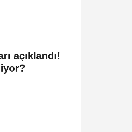
rı açıklandı!
liyor?