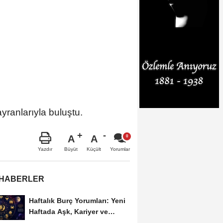
yranlarıyla buluştu.
A
A
Büyüt
Küçült
Yazdır
Yorumlar
 HABERLER
Haftalık Burç Yorumları: Yeni
Haftada Aşk, Kariyer ve
Finans Gündemi