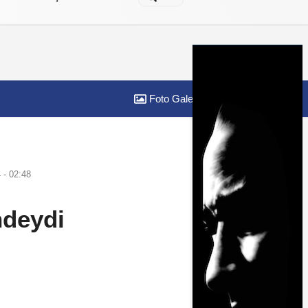
Foto Galeri
Yazarlar
- 02:48
ndeydi