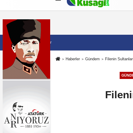
Künye
İletişim
Çerez Politikası
G
9 Ağustos 2026, Pazar
Haberler
Gündem
Filenin Sultanl
GÜND
Filen