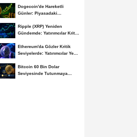
Dogecoin'de Hareketli
Günler: Piyasadaki
Dalgalanma Meme Coin'leri
Ripple (XRP) Yeniden
de...
Gündemde: Yatırımcılar Kritik
Süreci Yakından...
Ethereum'da Gözler Kritik
Seviyelerde: Yatırımcılar Yeni
Hamleleri...
Bitcoin 60 Bin Dolar
Seviyesinde Tutunmaya
Çalışıyor: Piyasalarda...