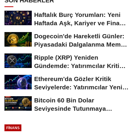
SON HABERLER
Haftalık Burç Yorumları: Yeni
Haftada Aşk, Kariyer ve Finans
Gündemi
Dogecoin'de Hareketli Günler:
Piyasadaki Dalgalanma Meme
Coin'leri de...
Ripple (XRP) Yeniden
Gündemde: Yatırımcılar Kritik
Süreci Yakından...
Ethereum'da Gözler Kritik
Seviyelerde: Yatırımcılar Yeni
Hamleleri...
Bitcoin 60 Bin Dolar
Seviyesinde Tutunmaya
Çalışıyor: Piyasalarda...
FINANS