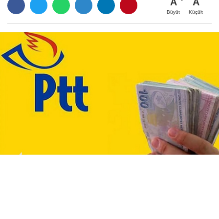
A
A
Büyüt
Küçült