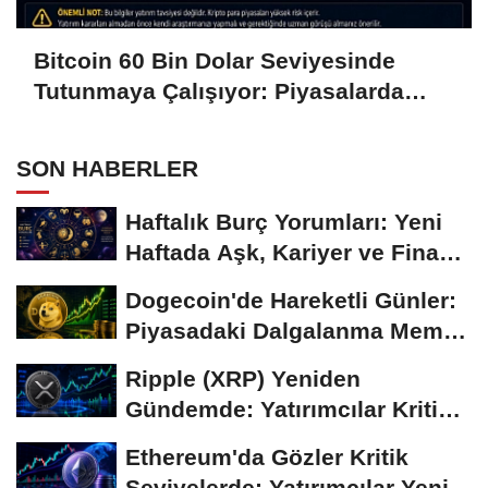
Bitcoin 60 Bin Dolar Seviyesinde
Tutunmaya Çalışıyor: Piyasalarda
Temkinli Bekleyiş
SON HABERLER
Haftalık Burç Yorumları: Yeni
Haftada Aşk, Kariyer ve Finans
Gündemi
Dogecoin'de Hareketli Günler:
Piyasadaki Dalgalanma Meme
Coin'leri de...
Ripple (XRP) Yeniden
Gündemde: Yatırımcılar Kritik
Süreci Yakından...
Ethereum'da Gözler Kritik
Seviyelerde: Yatırımcılar Yeni