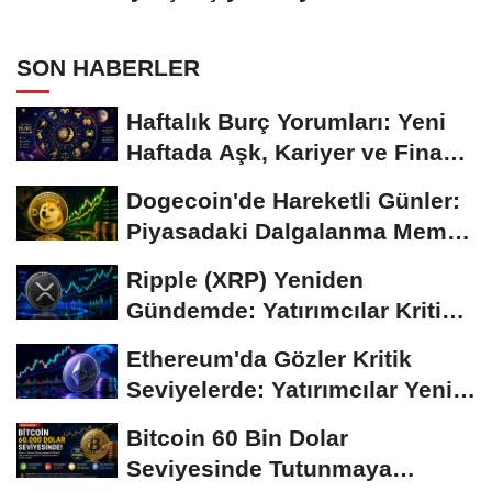
Temkinli Bekleyiş
SON HABERLER
Haftalık Burç Yorumları: Yeni
Haftada Aşk, Kariyer ve Finans
Gündemi
Dogecoin'de Hareketli Günler:
Piyasadaki Dalgalanma Meme
Coin'leri de...
Ripple (XRP) Yeniden
Gündemde: Yatırımcılar Kritik
Süreci Yakından...
Ethereum'da Gözler Kritik
Seviyelerde: Yatırımcılar Yeni
Hamleleri...
Bitcoin 60 Bin Dolar
Seviyesinde Tutunmaya