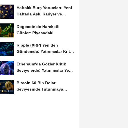
Haftalık Burç Yorumları: Yeni
Haftada Aşk, Kariyer ve
Finans Gündemi
Dogecoin'de Hareketli
Günler: Piyasadaki
Dalgalanma Meme Coin'leri
Ripple (XRP) Yeniden
de...
Gündemde: Yatırımcılar Kritik
Süreci Yakından...
Ethereum'da Gözler Kritik
Seviyelerde: Yatırımcılar Yeni
Hamleleri...
Bitcoin 60 Bin Dolar
Seviyesinde Tutunmaya
Çalışıyor: Piyasalarda...