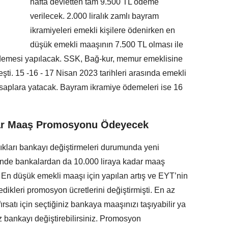
hafta devletten tam 9.500 TL ödeme
verilecek. 2.000 liralık zamlı bayram
ikramiyeleri emekli kişilere ödenirken en
düşük emekli maaşının 7.500 TL olması ile
demesi yapılacak. SSK, Bağ-kur, memur emeklisine
eşti. 15 -16 - 17 Nisan 2023 tarihleri arasında emekli
saplara yatacak. Bayram ikramiye ödemeleri ise 16
dar Maaş Promosyonu Ödeyecek
ıkları bankayı değiştirmeleri durumunda yeni
nde bankalardan da 10.000 liraya kadar maaş
n düşük emekli maaşı için yapılan artış ve EYT’nin
ikleri promosyon ücretlerini değiştirmişti. En az
atı için seçtiğiniz bankaya maaşınızı taşıyabilir ya
ız bankayı değiştirebilirsiniz. Promosyon