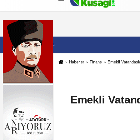
Künye
İletişim
Çerez Politikası
G
7 Ağustos 2026, Cuma
Haberler
Finans
Emekli Vatandaşla
Emekli Vatand