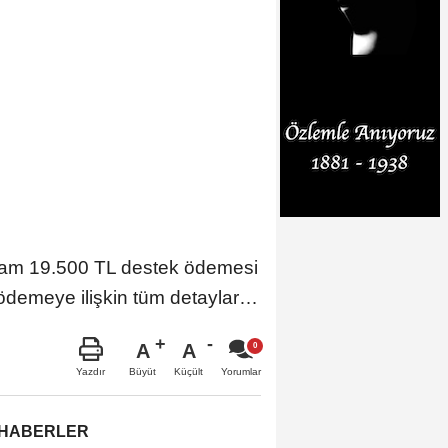
tam 19.500 TL destek ödemesi
 ödemeye ilişkin tüm detaylar…
A
A
Büyüt
Küçült
Yazdır
Yorumlar
 HABERLER