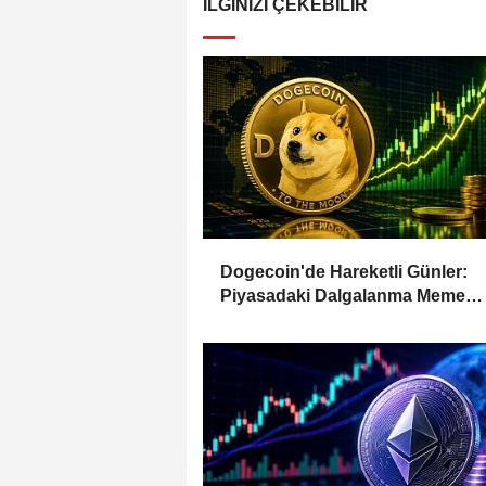
İLGINIZI ÇEKEBILIR
Dogecoin'de Hareketli Günler:
Piyasadaki Dalgalanma Meme
Coin'leri de Etkiliyor