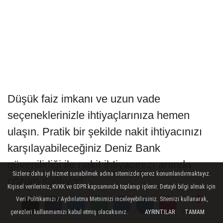
Düşük faiz imkanı ve uzun vade
seçeneklerinizle ihtiyaçlarınıza hemen
ulaşın. Pratik bir şekilde nakit ihtiyacınızı
karşılayabileceğiniz Deniz Bank
güvenilirliği ile nakit ihtiyacınızı anında
Sizlere daha iyi hizmet sunabilmek adına sitemizde çerez konumlandırmaktayız.
çözüm sağlıyor!
Kişisel verileriniz, KVKK ve GDPR kapsamında toplanıp işlenir. Detaylı bilgi almak için
Veri Politikamızı / Aydınlatma Metnimizi inceleyebilirsiniz. Sitemizi kullanarak,
Bugün hizmete sunulan kampanyaya T.C
çerezleri kullanmamızı kabul etmiş olacaksınız.
AYRINTILAR
TAMAM
Yorumlar
Yorumlar
Yorumlar
kimlik numaranızla başvurabilirsiniz.