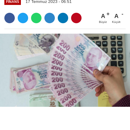
17 Temmuz 2023 - 06:51
FINANS
A
A
Büyüt
Küçült