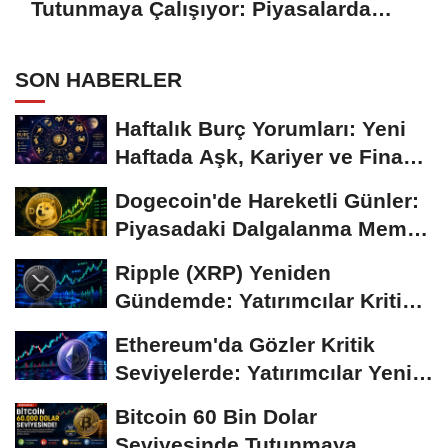
Tutunmaya Çalışıyor: Piyasalarda
Temkinli Bekleyiş
SON HABERLER
Haftalık Burç Yorumları: Yeni
Haftada Aşk, Kariyer ve Finans
Gündemi
Dogecoin'de Hareketli Günler:
Piyasadaki Dalgalanma Meme
Coin'leri de...
Ripple (XRP) Yeniden
Gündemde: Yatırımcılar Kritik
Süreci Yakından...
Ethereum'da Gözler Kritik
Seviyelerde: Yatırımcılar Yeni
Hamleleri...
Bitcoin 60 Bin Dolar
Seviyesinde Tutunmaya