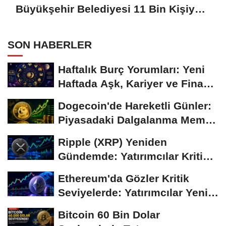
Büyükşehir Belediyesi 11 Bin Kişiye
Aşure İkram Etti
SON HABERLER
Haftalık Burç Yorumları: Yeni
Haftada Aşk, Kariyer ve Finans
Gündemi
Dogecoin'de Hareketli Günler:
Piyasadaki Dalgalanma Meme
Coin'leri de...
Ripple (XRP) Yeniden
Gündemde: Yatırımcılar Kritik
Süreci Yakından...
Ethereum'da Gözler Kritik
Seviyelerde: Yatırımcılar Yeni
Hamleleri...
Bitcoin 60 Bin Dolar