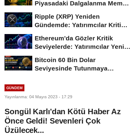
Piyasadaki Dalgalanma Meme
Coin'leri de...
Ripple (XRP) Yeniden
Gündemde: Yatırımcılar Kritik
Süreci Yakından...
Ethereum'da Gözler Kritik
Seviyelerde: Yatırımcılar Yeni
Hamleleri...
Bitcoin 60 Bin Dolar
Seviyesinde Tutunmaya
Çalışıyor: Piyasalarda...
GÜNDEM
Yayınlanma: 04 Mayıs 2023 - 17:29
Songül Karlı'dan Kötü Haber Az
Önce Geldi! Sevenleri Çok
Üzülecek...