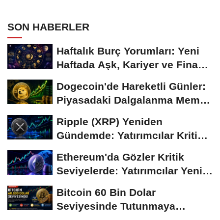
SON HABERLER
Haftalık Burç Yorumları: Yeni
Haftada Aşk, Kariyer ve Finans
Gündemi
Dogecoin'de Hareketli Günler:
Piyasadaki Dalgalanma Meme
Coin'leri de...
Ripple (XRP) Yeniden
Gündemde: Yatırımcılar Kritik
Süreci Yakından...
Ethereum'da Gözler Kritik
Seviyelerde: Yatırımcılar Yeni
Hamleleri...
Bitcoin 60 Bin Dolar
Seviyesinde Tutunmaya
Çalışıyor: Piyasalarda...