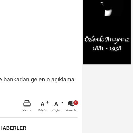
şte bankadan gelen o açıklama
A
A
Büyüt
Küçült
Yazdır
Yorumlar
 HABERLER