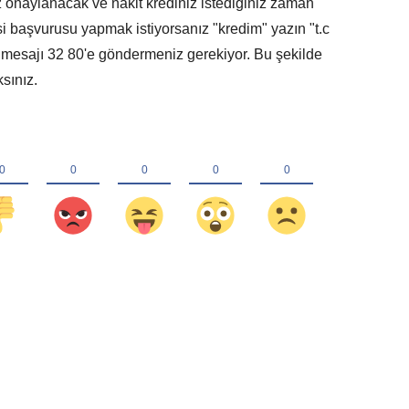
z onaylanacak ve nakit krediniz istediğiniz zaman
si başvurusu yapmak istiyorsanız "kredim" yazın "t.c
u mesajı 32 80'e göndermeniz gerekiyor. Bu şekilde
sınız.