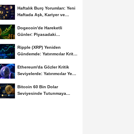
Haftalık Burç Yorumları: Yeni
Haftada Aşk, Kariyer ve
Finans Gündemi
Dogecoin'de Hareketli
Günler: Piyasadaki
Dalgalanma Meme Coin'leri
Ripple (XRP) Yeniden
de...
Gündemde: Yatırımcılar Kritik
Süreci Yakından...
Ethereum'da Gözler Kritik
Seviyelerde: Yatırımcılar Yeni
Hamleleri...
Bitcoin 60 Bin Dolar
Seviyesinde Tutunmaya
Çalışıyor: Piyasalarda...