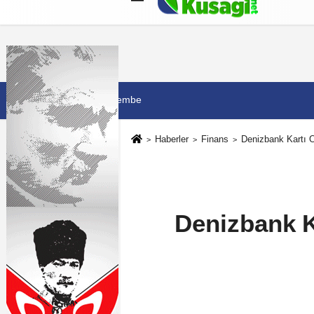
Künye
İletişim
Çerez Politikası
G
6 Ağustos 2026, Perşembe
Haberler
Finans
Denizbank Kartı O
Denizbank K