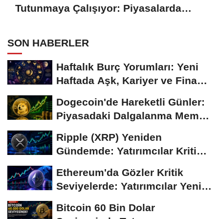
Tutunmaya Çalışıyor: Piyasalarda
Temkinli Bekleyiş
SON HABERLER
Haftalık Burç Yorumları: Yeni
Haftada Aşk, Kariyer ve Finans
Gündemi
Dogecoin'de Hareketli Günler:
Piyasadaki Dalgalanma Meme
Coin'leri de...
Ripple (XRP) Yeniden
Gündemde: Yatırımcılar Kritik
Süreci Yakından...
Ethereum'da Gözler Kritik
Seviyelerde: Yatırımcılar Yeni
Hamleleri...
Bitcoin 60 Bin Dolar