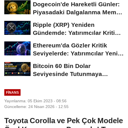
Dogecoin'de Hareketli Günler:
Piyasadaki Dalgalanma Meme
Coin'leri de...
Ripple (XRP) Yeniden
Gündemde: Yatırımcılar Kritik
Süreci Yakından...
Ethereum'da Gözler Kritik
Seviyelerde: Yatırımcılar Yeni
Hamleleri...
Bitcoin 60 Bin Dolar
Seviyesinde Tutunmaya
Çalışıyor: Piyasalarda...
FINANS
Yayınlanma: 05 Ekim 2023 - 08:56
Güncelleme: 24 Nisan 2026 - 12:55
Toyota Corolla ve Pek Çok Modele