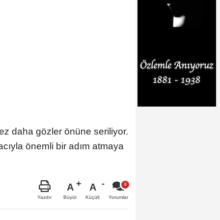
kez daha gözler önüne seriliyor.
cıyla önemli bir adım atmaya
A
A
Büyüt
Küçült
Yazdır
Yorumlar