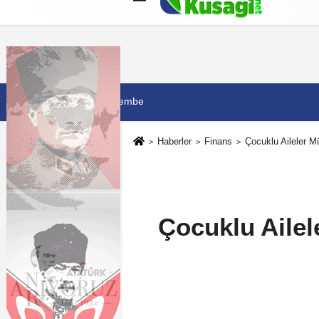
Künye
İletişim
Çerez Politikası
G
6 Ağustos 2026, Perşembe
Haberler
Finans
Çocuklu Aileler M
Çocuklu Ailel