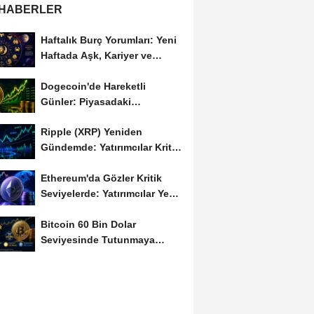
 HABERLER
Haftalık Burç Yorumları: Yeni
Haftada Aşk, Kariyer ve
Finans Gündemi
Dogecoin'de Hareketli
Günler: Piyasadaki
Dalgalanma Meme Coin'leri
Ripple (XRP) Yeniden
de...
Gündemde: Yatırımcılar Kritik
Süreci Yakından...
Ethereum'da Gözler Kritik
Seviyelerde: Yatırımcılar Yeni
Hamleleri...
Bitcoin 60 Bin Dolar
Seviyesinde Tutunmaya
Çalışıyor: Piyasalarda...