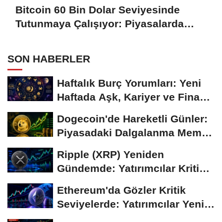
Bitcoin 60 Bin Dolar Seviyesinde
Tutunmaya Çalışıyor: Piyasalarda
Temkinli Bekleyiş
SON HABERLER
Haftalık Burç Yorumları: Yeni
Haftada Aşk, Kariyer ve Finans
Gündemi
Dogecoin'de Hareketli Günler:
Piyasadaki Dalgalanma Meme
Coin'leri de...
Ripple (XRP) Yeniden
Gündemde: Yatırımcılar Kritik
Süreci Yakından...
Ethereum'da Gözler Kritik
Seviyelerde: Yatırımcılar Yeni
Hamleleri...