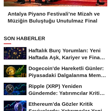
Antalya Piyano Festivali’ne Mizah ve
Müziğin Buluştuğu Unutulmaz Final
SON HABERLER
Haftalık Burç Yorumları: Yeni
Haftada Aşk, Kariyer ve Finans
Gündemi
Dogecoin'de Hareketli Günler:
Piyasadaki Dalgalanma Meme
Coin'leri de...
Ripple (XRP) Yeniden
Gündemde: Yatırımcılar Kritik
Süreci Yakından...
Ethereum'da Gözler Kritik
Seviyelerde: Yatırımcılar Yeni