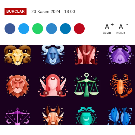
23 Kasım 2024 - 18:00
BURÇLAR
A
A
Büyüt
Küçült