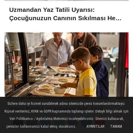
Uzmandan Yaz Tatili Uyarısı:
Çocuğunuzun Canının Sıkılması Her
Zaman Kötü Bir İşaret Değil
Sizlere daha iyi hizmet sunabilmek adına sitemizde çerez konumlandırmaktayız.
İzmir Kent Lokantaları’nda Yeni
Kişisel verileriniz, KVKK ve GDPR kapsamında toplanıp işlenir. Detaylı bilgi almak için
Dönem: Milli Bayramlarda Yemekler
Veri Politikamızı / Aydınlatma Metnimizi inceleyebilirsiniz. Sitemizi kullanarak,
Ücretsiz Olacak
çerezleri kullanmamızı kabul etmiş olacaksınız.
AYRINTILAR
TAMAM
Yorumlar
Yorumlar