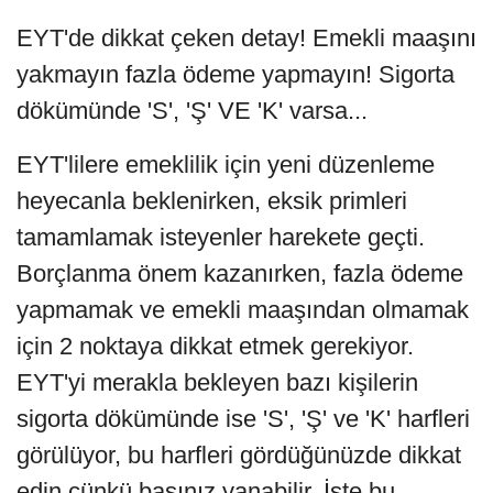
EYT'de dikkat çeken detay! Emekli maaşını
yakmayın fazla ödeme yapmayın! Sigorta
dökümünde 'S', 'Ş' VE 'K' varsa...
EYT'lilere emeklilik için yeni düzenleme
heyecanla beklenirken, eksik primleri
tamamlamak isteyenler harekete geçti.
Borçlanma önem kazanırken, fazla ödeme
yapmamak ve emekli maaşından olmamak
için 2 noktaya dikkat etmek gerekiyor.
EYT'yi merakla bekleyen bazı kişilerin
sigorta dökümünde ise 'S', 'Ş' ve 'K' harfleri
görülüyor, bu harfleri gördüğünüzde dikkat
edin çünkü başınız yanabilir. İşte bu