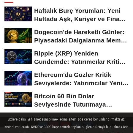
Haftalık Burç Yorumları: Yeni
Haftada Aşk, Kariyer ve Finans
Gündemi
Dogecoin'de Hareketli Günler:
Piyasadaki Dalgalanma Meme
Coin'leri de...
Ripple (XRP) Yeniden
Gündemde: Yatırımcılar Kritik
Süreci Yakından...
Ethereum'da Gözler Kritik
Seviyelerde: Yatırımcılar Yeni
Hamleleri...
Bitcoin 60 Bin Dolar
Seviyesinde Tutunmaya
Çalışıyor: Piyasalarda...
Sizlere daha iyi hizmet sunabilmek adına sitemizde çerez konumlandırmaktayız.
Kişisel verileriniz, KVKK ve GDPR kapsamında toplanıp işlenir. Detaylı bilgi almak için