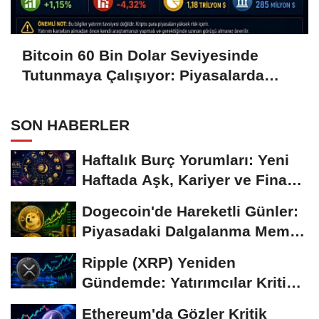
Bitcoin 60 Bin Dolar Seviyesinde
Tutunmaya Çalışıyor: Piyasalarda
Temkinli Bekleyiş
SON HABERLER
Haftalık Burç Yorumları: Yeni
Haftada Aşk, Kariyer ve Finans
Gündemi
Dogecoin'de Hareketli Günler:
Piyasadaki Dalgalanma Meme
Coin'leri de...
Ripple (XRP) Yeniden
Gündemde: Yatırımcılar Kritik
Süreci Yakından...
Ethereum'da Gözler Kritik