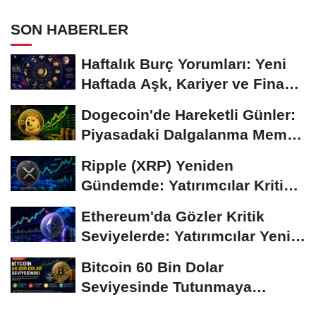
SON HABERLER
Haftalık Burç Yorumları: Yeni
Haftada Aşk, Kariyer ve Finans
Gündemi
Dogecoin'de Hareketli Günler:
Piyasadaki Dalgalanma Meme
Coin'leri de...
Ripple (XRP) Yeniden
Gündemde: Yatırımcılar Kritik
Süreci Yakından...
Ethereum'da Gözler Kritik
Seviyelerde: Yatırımcılar Yeni
Hamleleri...
Bitcoin 60 Bin Dolar
Seviyesinde Tutunmaya
Çalışıyor: Piyasalarda...