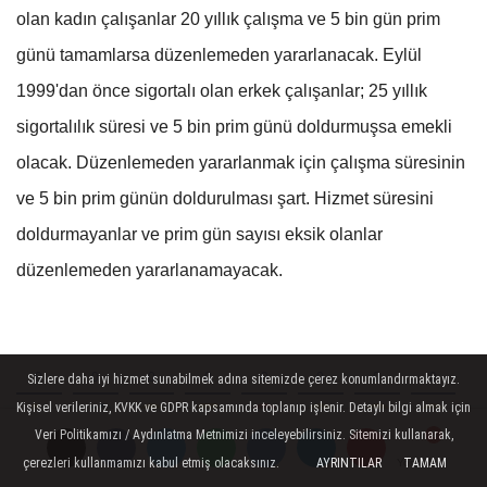
olan kadın çalışanlar 20 yıllık çalışma ve 5 bin gün prim
günü tamamlarsa düzenlemeden yararlanacak. Eylül
1999'dan önce sigortalı olan erkek çalışanlar; 25 yıllık
sigortalılık süresi ve 5 bin prim günü doldurmuşsa emekli
olacak. Düzenlemeden yararlanmak için çalışma süresinin
ve 5 bin prim günün doldurulması şart. Hizmet süresini
doldurmayanlar ve prim gün sayısı eksik olanlar
düzenlemeden yararlanamayacak.
Sizlere daha iyi hizmet sunabilmek adına sitemizde çerez konumlandırmaktayız.
Kişisel verileriniz, KVKK ve GDPR kapsamında toplanıp işlenir. Detaylı bilgi almak için
Veri Politikamızı / Aydınlatma Metnimizi inceleyebilirsiniz. Sitemizi kullanarak,
çerezleri kullanmamızı kabul etmiş olacaksınız.
AYRINTILAR
TAMAM
Yorumlar
Yorumlar