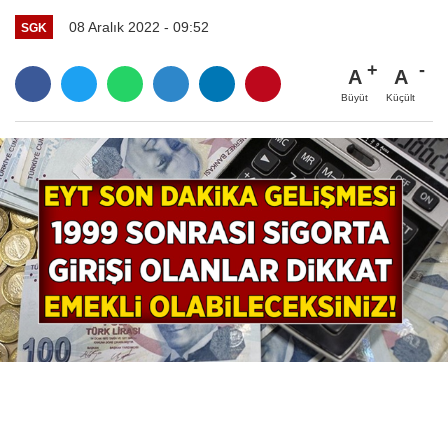
08 Aralık 2022 - 09:52
SGK
A
A
Büyüt
Küçült