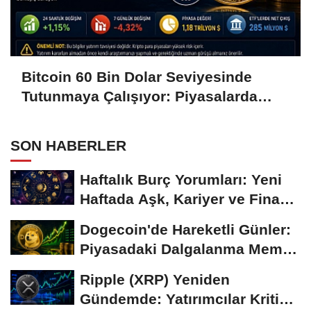
Bitcoin 60 Bin Dolar Seviyesinde
Tutunmaya Çalışıyor: Piyasalarda
Temkinli Bekleyiş
SON HABERLER
Haftalık Burç Yorumları: Yeni
Haftada Aşk, Kariyer ve Finans
Gündemi
Dogecoin'de Hareketli Günler:
Piyasadaki Dalgalanma Meme
Coin'leri de...
Ripple (XRP) Yeniden
Gündemde: Yatırımcılar Kritik