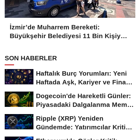
İzmir’de Muharrem Bereketi:
Büyükşehir Belediyesi 11 Bin Kişiye
Aşure İkram Etti
SON HABERLER
Haftalık Burç Yorumları: Yeni
Haftada Aşk, Kariyer ve Finans
Gündemi
Dogecoin'de Hareketli Günler:
Piyasadaki Dalgalanma Meme
Coin'leri de...
Ripple (XRP) Yeniden
Gündemde: Yatırımcılar Kritik
Süreci Yakından...