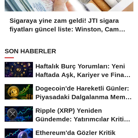
Sigaraya yine zam geldi! JTI sigara
fiyatları güncel liste: Winston, Camel,
Monte Carlo, LD sigara fiyatları ne
kadar, kaç TL oldu?
SON HABERLER
Haftalık Burç Yorumları: Yeni
Haftada Aşk, Kariyer ve Finans
Gündemi
Dogecoin'de Hareketli Günler:
Piyasadaki Dalgalanma Meme
Coin'leri de...
Ripple (XRP) Yeniden
Gündemde: Yatırımcılar Kritik
Süreci Yakından...
Ethereum'da Gözler Kritik