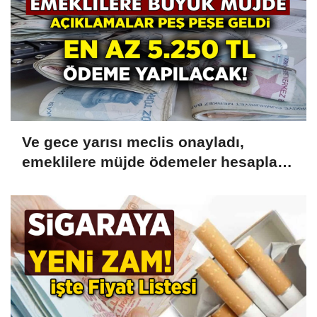
Ve gece yarısı meclis onayladı,
emeklilere müjde ödemeler hesaplara
yatacak! 5.250 TL Hemen
Çekebilirsiniz!