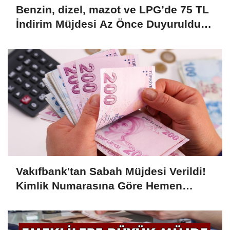
Benzin, dizel, mazot ve LPG’de 75 TL
İndirim Müjdesi Az Önce Duyuruldu!
Büyük İndirim Kampanyası Başladı!
Hemen Başvurun....
Vakıfbank'tan Sabah Müjdesi Verildi!
Kimlik Numarasına Göre Hemen
Ödeme 7.500 TL Olarak Yatacak