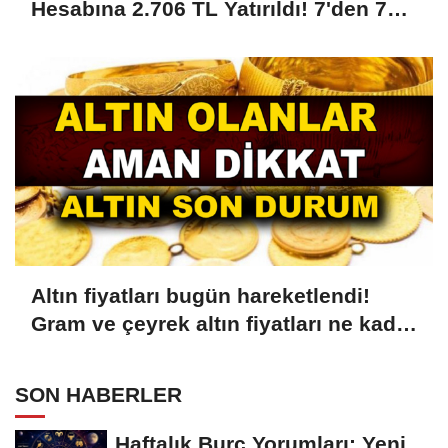
Hesabına 2.706 TL Yatırıldı! 7'den 70'e
18'den 75 Yaşa Kadar Herkese Ödeme
Yapılıyor! PTT'ye Kimliğiyle Giden
Parası Ödenecek
Altın fiyatları bugün hareketlendi!
Gram ve çeyrek altın fiyatları ne kadar
oldu?
SON HABERLER
Haftalık Burç Yorumları: Yeni