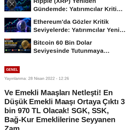
Ripple (XRP) Yeniden
Gündemde: Yatırımcılar Kritik
Süreci Yakından...
Ethereum'da Gözler Kritik
Seviyelerde: Yatırımcılar Yeni
Hamleleri...
Bitcoin 60 Bin Dolar
Seviyesinde Tutunmaya
Çalışıyor: Piyasalarda...
GENEL
Yayınlanma: 28 Nisan 2022 - 12:26
Ve Emekli Maaşları Netleşti! En
Düşük Emekli Maaşı Ortaya Çıktı 3
bin 970 TL Olacak! SGK, SSK,
Bağ-Kur Emeklilerine Seyyanen
Zam...