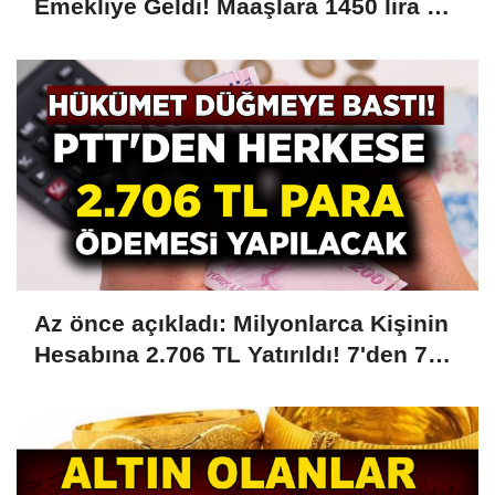
Emekliye Geldi! Maaşlara 1450 lira Ek
Zam Kesinleşti! Tarih Verildi....
Az önce açıkladı: Milyonlarca Kişinin
Hesabına 2.706 TL Yatırıldı! 7'den 70'e
18'den 75 Yaşa Kadar Herkese Ödeme
Yapılıyor! PTT'ye Kimliğiyle Giden
Parası Ödenecek