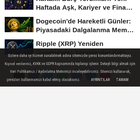
Haftada Aşk, Kariyer ve Finans
Gündemi
Dogecoin'de Hareketli Günler:
Piyasadaki Dalgalanma Meme
Coin'leri de...
Ripple (XRP) Yeniden
Gündemde: Yatırımcılar Kritik
Sizlere daha iyi hizmet sunabilmek adına sitemizde çerez konumlandırmaktayız.
Süreci Yakından...
Kişisel verileriniz, KVKK ve GDPR kapsamında toplanıp işlenir. Detaylı bilgi almak için
Ethereum'da Gözler Kritik
Veri Politikamızı / Aydınlatma Metnimizi inceleyebilirsiniz. Sitemizi kullanarak,
Seviyelerde: Yatırımcılar Yeni
çerezleri kullanmamızı kabul etmiş olacaksınız.
AYRINTILAR
TAMAM
Yorumlar
Yorumlar
Yorumlar
Hamleleri...
Bitcoin 60 Bin Dolar
Seviyesinde Tutunmaya
Çalışıyor: Piyasalarda...
GENEL
Yayınlanma: 28 Nisan 2022 - 12:20