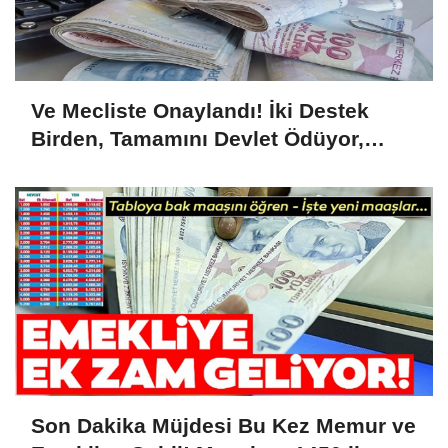
Ve Mecliste Onaylandı! İki Destek
Birden, Tamamını Devlet Ödüyor,
1.726 Lira...
Son Dakika Müjdesi Bu Kez Memur ve