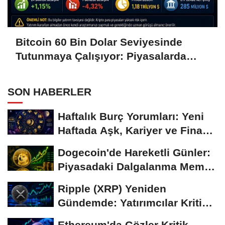
Bitcoin 60 Bin Dolar Seviyesinde
Tutunmaya Çalışıyor: Piyasalarda
Temkinli Bekleyiş
SON HABERLER
Haftalık Burç Yorumları: Yeni
Haftada Aşk, Kariyer ve Finans
Gündemi
Dogecoin'de Hareketli Günler:
Piyasadaki Dalgalanma Meme
Coin'leri de...
Ripple (XRP) Yeniden
Gündemde: Yatırımcılar Kritik
Süreci Yakından...
Ethereum'da Gözler Kritik