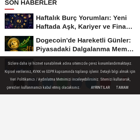
SON HABERLER
Haftalık Burç Yorumları: Yeni
Haftada Aşk, Kariyer ve Finans
Gündemi
Dogecoin'de Hareketli Günler:
Piyasadaki Dalgalanma Meme
Coin'leri de...
Ripple (XRP) Yeniden
Sizlere daha iyi hizmet sunabilmek adına sitemizde çerez konumlandırmaktayız.
Gündemde: Yatırımcılar Kritik
Kişisel verileriniz, KVKK ve GDPR kapsamında toplanıp işlenir. Detaylı bilgi almak için
Süreci Yakından...
Veri Politikamızı / Aydınlatma Metnimizi inceleyebilirsiniz. Sitemizi kullanarak,
Ethereum'da Gözler Kritik
çerezleri kullanmamızı kabul etmiş olacaksınız.
AYRINTILAR
TAMAM
Yorumlar
Yorumlar
Yorumlar
Seviyelerde: Yatırımcılar Yeni
Hamleleri...
Bitcoin 60 Bin Dolar
Seviyesinde Tutunmaya
Çalışıyor: Piyasalarda...
GENEL