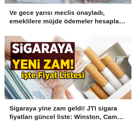
Ve gece yarısı meclis onayladı,
emeklilere müjde ödemeler hesaplara
yatacak! 5.250 TL Hemen
Çekebilirsiniz!
Sigaraya yine zam geldi! JTI sigara
fiyatları güncel liste: Winston, Camel,
Monte Carlo, LD sigara fiyatları ne
kadar, kaç TL oldu?