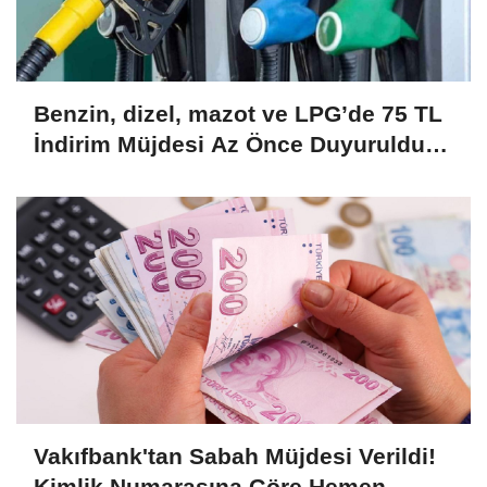
Benzin, dizel, mazot ve LPG’de 75 TL
İndirim Müjdesi Az Önce Duyuruldu!
Büyük İndirim Kampanyası Başladı!
Hemen Başvurun....
Vakıfbank'tan Sabah Müjdesi Verildi!
Kimlik Numarasına Göre Hemen