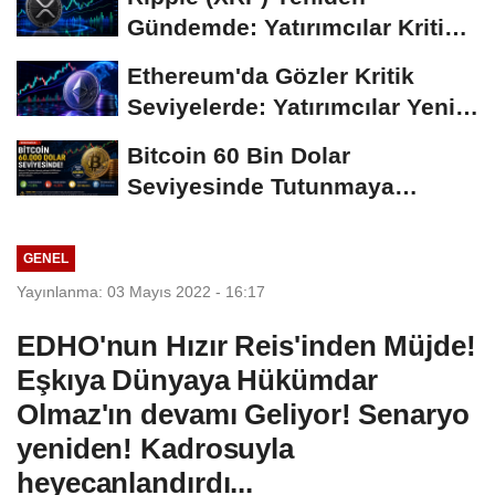
Gündemde: Yatırımcılar Kritik
Süreci Yakından...
Ethereum'da Gözler Kritik
Seviyelerde: Yatırımcılar Yeni
Hamleleri...
Bitcoin 60 Bin Dolar
Seviyesinde Tutunmaya
Çalışıyor: Piyasalarda...
GENEL
Yayınlanma: 03 Mayıs 2022 - 16:17
EDHO'nun Hızır Reis'inden Müjde!
Eşkıya Dünyaya Hükümdar
Olmaz'ın devamı Geliyor! Senaryo
yeniden! Kadrosuyla
heyecanlandırdı...