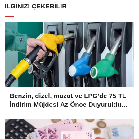
İLGINIZI ÇEKEBILIR
Benzin, dizel, mazot ve LPG’de 75 TL
İndirim Müjdesi Az Önce Duyuruldu!
Büyük İndirim Kampanyası Başladı!
Hemen Başvurun....