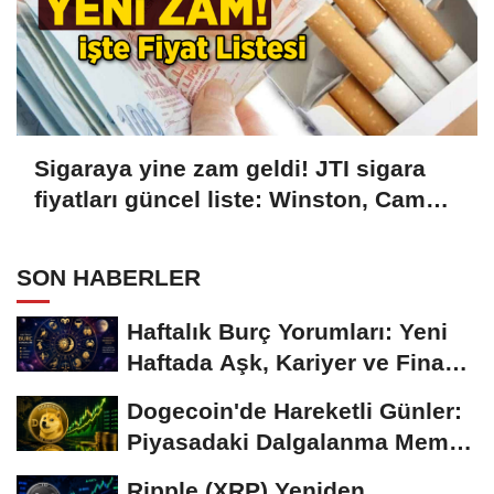
Sigaraya yine zam geldi! JTI sigara
fiyatları güncel liste: Winston, Camel,
Monte Carlo, LD sigara fiyatları ne
kadar, kaç TL oldu?
SON HABERLER
Haftalık Burç Yorumları: Yeni
Haftada Aşk, Kariyer ve Finans
Gündemi
Dogecoin'de Hareketli Günler:
Piyasadaki Dalgalanma Meme
Coin'leri de...
Ripple (XRP) Yeniden