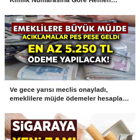
Ödeme 7.500 TL Olarak Yatacak
Ve gece yarısı meclis onayladı,
emeklilere müjde ödemeler hesaplara
yatacak! 5.250 TL Hemen
Çekebilirsiniz!