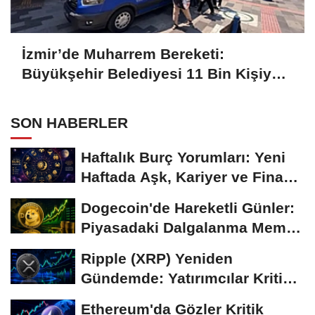
İzmir’de Muharrem Bereketi:
Büyükşehir Belediyesi 11 Bin Kişiye
Aşure İkram Etti
SON HABERLER
Haftalık Burç Yorumları: Yeni
Haftada Aşk, Kariyer ve Finans
Gündemi
Dogecoin'de Hareketli Günler:
Piyasadaki Dalgalanma Meme
Coin'leri de...
Ripple (XRP) Yeniden
Gündemde: Yatırımcılar Kritik
Süreci Yakından...
Ethereum'da Gözler Kritik