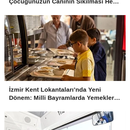
Çocuğunuzun Canının Sıkılması Her
Zaman Kötü Bir İşaret Değil
İzmir Kent Lokantaları’nda Yeni
Dönem: Milli Bayramlarda Yemekler
Ücretsiz Olacak