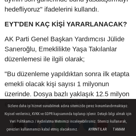
hedefliyoruz" ifadelerini kullandı.
EYT'DEN KAÇ KİŞİ YARARLANACAK?
AK Parti Genel Başkan Yardımcısı Jülide
Sarıeroğlu, Emeklilikte Yaşa Takılanlar
düzenlemesi ile ilgili olarak;
"Bu düzenleme yapıldıktan sonra ilk etapta
emekli olacak kişi sayısı 1 milyonun
üzerinde. Dosya bazlı yaklaşık 12.5 milyon
emeklimiz var. İlk etapta 1.5 milyona yakın
Sizlere daha iyi hizmet sunabilmek adına sitemizde çerez konumlandırmaktayız.
kişinin emekli olacağı, sonra da sisteme
Kişisel verileriniz, KVKK ve GDPR kapsamında toplanıp işlenir. Detaylı bilgi almak için
Veri Politikamızı / Aydınlatma Metnimizi inceleyebilirsiniz. Sitemizi kullanarak,
girişin devam edeceği bir düzenleme
çerezleri kullanmamızı kabul etmiş olacaksınız.
AYRINTILAR
TAMAM
Yorumlar
Yorumlar
olacak.