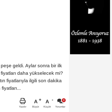
 peşe geldi. Aylar sonra bir ilk
n fiyatları daha yükselecek mi?
n fiyatlarıyla ilgili son dakika
iyatları...
A
A
Büyüt
Küçült
Yazdır
Yorumlar