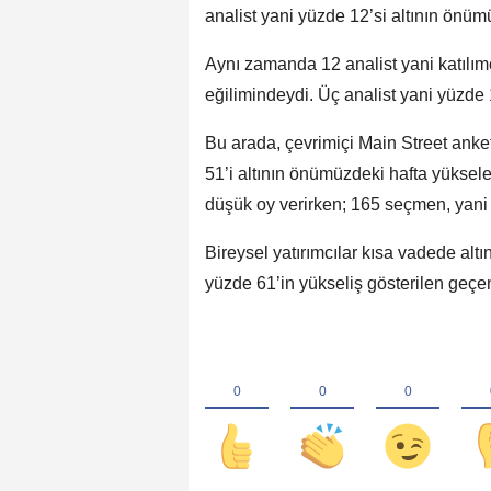
analist yani yüzde 12’si altının önü
Aynı zamanda 12 analist yani katılımc
eğilimindeydi. Üç analist yani yüzde 1
Bu arada, çevrimiçi Main Street anket
51’i altının önümüzdeki hafta yükse
düşük oy verirken; 165 seçmen, yani 
Bireysel yatırımcılar kısa vadede alt
yüzde 61’in yükseliş gösterilen geçen