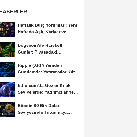
 HABERLER
Haftalık Burç Yorumları: Yeni
Haftada Aşk, Kariyer ve
Finans Gündemi
Dogecoin'de Hareketli
Günler: Piyasadaki
Dalgalanma Meme Coin'leri
Ripple (XRP) Yeniden
de...
Gündemde: Yatırımcılar Kritik
Süreci Yakından...
Ethereum'da Gözler Kritik
Seviyelerde: Yatırımcılar Yeni
Hamleleri...
Bitcoin 60 Bin Dolar
Seviyesinde Tutunmaya
Çalışıyor: Piyasalarda...