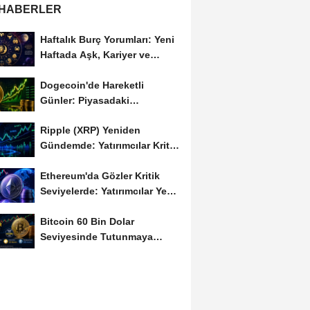
 HABERLER
Haftalık Burç Yorumları: Yeni
Haftada Aşk, Kariyer ve
Finans Gündemi
Dogecoin'de Hareketli
Günler: Piyasadaki
Dalgalanma Meme Coin'leri
Ripple (XRP) Yeniden
de...
Gündemde: Yatırımcılar Kritik
Süreci Yakından...
Ethereum'da Gözler Kritik
Seviyelerde: Yatırımcılar Yeni
Hamleleri...
Bitcoin 60 Bin Dolar
Seviyesinde Tutunmaya
Çalışıyor: Piyasalarda...