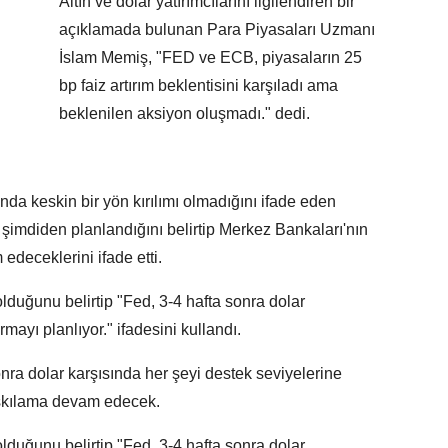
Altın ve dolar yatırımcılarını ilgilendiren bir
açıklamada bulunan Para Piyasaları Uzmanı
İslam Memiş, "FED ve ECB, piyasaların 25
bp faiz artırım beklentisini karşıladı ama
beklenilen aksiyon oluşmadı." dedi.
nda keskin bir yön kırılımı olmadığını ifade eden
şimdiden planlandığını belirtip Merkez Bankaları'nın
deceklerini ifade etti.
duğunu belirtip "Fed, 3-4 hafta sonra dolar
rmayı planlıyor." ifadesini kullandı.
nra dolar karşısında her şeyi destek seviyelerine
skılama devam edecek.
duğunu belirtip "Fed, 3-4 hafta sonra dolar