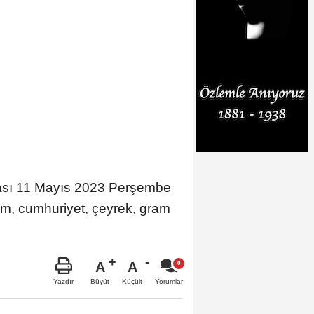
onrası 11 Mayıs 2023 Perşembe
rım, cumhuriyet, çeyrek, gram
A
A
Büyüt
Küçült
Yazdır
Yorumlar