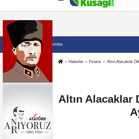
Künye
İletişim
Çerez Politikası
G
6 Ağustos 2026, Perşembe
Haberler
Finans
Altın Alacaklar D
Altın Alacaklar
A