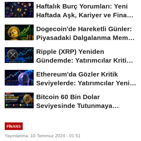
Haftalık Burç Yorumları: Yeni
Haftada Aşk, Kariyer ve Finans
Gündemi
Dogecoin'de Hareketli Günler:
Piyasadaki Dalgalanma Meme
Coin'leri de...
Ripple (XRP) Yeniden
Gündemde: Yatırımcılar Kritik
Süreci Yakından...
Ethereum'da Gözler Kritik
Seviyelerde: Yatırımcılar Yeni
Hamleleri...
Bitcoin 60 Bin Dolar
Seviyesinde Tutunmaya
Çalışıyor: Piyasalarda...
FINANS
Yayınlanma: 10 Temmuz 2024 - 01:51