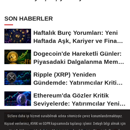
Temkinli Bekleyiş
SON HABERLER
Haftalık Burç Yorumları: Yeni
Haftada Aşk, Kariyer ve Finans
Gündemi
Dogecoin'de Hareketli Günler:
Piyasadaki Dalgalanma Meme
Coin'leri de...
Ripple (XRP) Yeniden
Gündemde: Yatırımcılar Kritik
Süreci Yakından...
Ethereum'da Gözler Kritik
Seviyelerde: Yatırımcılar Yeni
Hamleleri...
Bitcoin 60 Bin Dolar
Sizlere daha iyi hizmet sunabilmek adına sitemizde çerez konumlandırmaktayız.
Seviyesinde Tutunmaya
Kişisel verileriniz, KVKK ve GDPR kapsamında toplanıp işlenir. Detaylı bilgi almak için