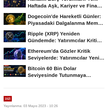
Haftada Aşk, Kariyer ve Finans
Gündemi
Dogecoin'de Hareketli Günler:
Piyasadaki Dalgalanma Meme
Coin'leri de...
Ripple (XRP) Yeniden
Gündemde: Yatırımcılar Kritik
Süreci Yakından...
Ethereum'da Gözler Kritik
Seviyelerde: Yatırımcılar Yeni
Hamleleri...
Bitcoin 60 Bin Dolar
Seviyesinde Tutunmaya
Çalışıyor: Piyasalarda...
DIZI
Yayınlanma: 03 Mayıs 2023 - 10:26