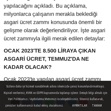
yapılacağını açıkladı. Bu açıklama,
milyonlarca çalışanın merakla beklediği
asgari ücret zammı konusunda önemli bir
gelişme olarak değerlendiriliyor. İşte asgari
ücret zammıyla ilgili merak edilen detaylar:
OCAK 2023'TE 8.500 LİRAYA ÇIKAN
ASGARİ ÜCRET, TEMMUZ'DA NE
KADAR OLACAK?
Ocak 2023'te yapılan asgari ücret zammı
sonrasında, asgari ücret 8.500 lira olarak
Sizlere daha iyi hizmet sunabilmek adına sitemizde çerez konumlandırmaktayız.
Kişisel verileriniz, KVKK ve GDPR kapsamında toplanıp işlenir. Detaylı bilgi almak için
belirlenmişti. Ancak hayat pahalılığı ve
Veri Politikamızı / Aydınlatma Metnimizi inceleyebilirsiniz. Sitemizi kullanarak,
enflasyon nedeniyle, çalışanların alım gücü
çerezleri kullanmamızı kabul etmiş olacaksınız.
AYRINTILAR
TAMAM
Yorumlar
Yorumlar
Yorumlar