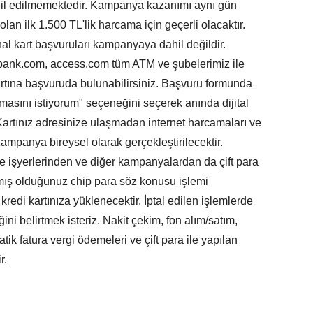
hil edilmemektedir. Kampanya kazanımı aynı gün
olan ilk 1.500 TL'lik harcama için geçerli olacaktır.
sanal kart başvuruları kampanyaya dahil değildir.
bank.com, access.com tüm ATM ve şubelerimiz ile
artına başvuruda bulunabilirsiniz. Başvuru formunda
lmasını istiyorum" seçeneğini seçerek anında dijital
r. Kartınız adresinize ulaşmadan internet harcamaları ve
ampanya bireysel olarak gerçekleştirilecektir.
ye işyerlerinden ve diğer kampanyalardan da çift para
ış olduğunuz chip para söz konusu işlemi
kredi kartınıza yüklenecektir. İptal edilen işlemlerde
ini belirtmek isteriz. Nakit çekim, fon alım/satım,
tik fatura vergi ödemeleri ve çift para ile yapılan
r.