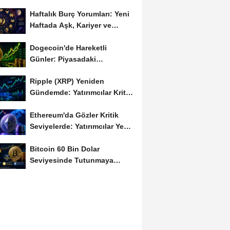
Haftalık Burç Yorumları: Yeni
Haftada Aşk, Kariyer ve
Finans Gündemi
Dogecoin'de Hareketli
Günler: Piyasadaki
Dalgalanma Meme Coin'leri
Ripple (XRP) Yeniden
de...
Gündemde: Yatırımcılar Kritik
Süreci Yakından...
Ethereum'da Gözler Kritik
Seviyelerde: Yatırımcılar Yeni
Hamleleri...
Bitcoin 60 Bin Dolar
Seviyesinde Tutunmaya
Çalışıyor: Piyasalarda...