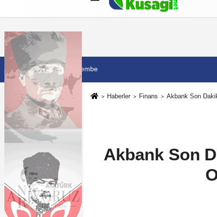
Künye
İletişim
Çerez Politikası
G
6 Ağustos 2026, Perşembe
Haberler
Finans
Akbank Son Dakik
Akbank Son D
O