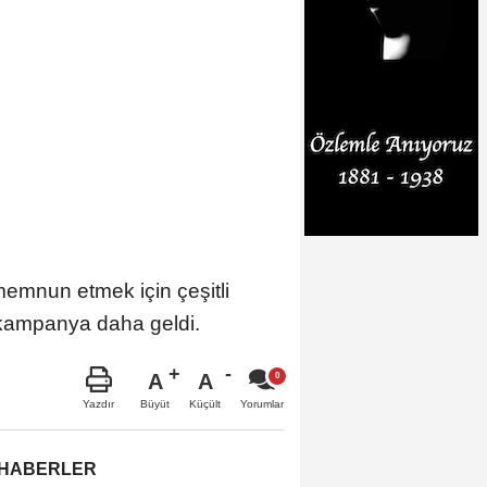
memnun etmek için çeşitli
 kampanya daha geldi.
A
A
Büyüt
Küçült
Yazdır
Yorumlar
 HABERLER