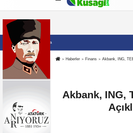
Künye
İletişim
Çerez Politikası
G
7 Ağustos 2026, Cuma
Haberler
Finans
Akbank, ING, TEB,
Akbank, ING, 
Açıkl