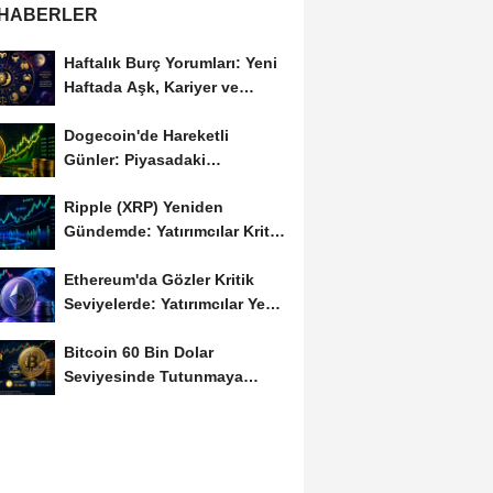
 HABERLER
Haftalık Burç Yorumları: Yeni
Haftada Aşk, Kariyer ve
Finans Gündemi
Dogecoin'de Hareketli
Günler: Piyasadaki
Dalgalanma Meme Coin'leri
Ripple (XRP) Yeniden
de...
Gündemde: Yatırımcılar Kritik
Süreci Yakından...
Ethereum'da Gözler Kritik
Seviyelerde: Yatırımcılar Yeni
Hamleleri...
Bitcoin 60 Bin Dolar
Seviyesinde Tutunmaya
Çalışıyor: Piyasalarda...