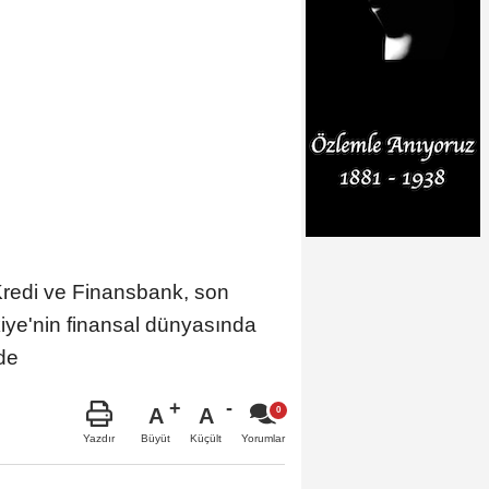
Kredi ve Finansbank, son
iye'nin finansal dünyasında
de
A
A
Büyüt
Küçült
Yazdır
Yorumlar