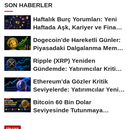
SON HABERLER
Haftalık Burç Yorumları: Yeni
Haftada Aşk, Kariyer ve Finans
Gündemi
Dogecoin'de Hareketli Günler:
Piyasadaki Dalgalanma Meme
Coin'leri de...
Ripple (XRP) Yeniden
Gündemde: Yatırımcılar Kritik
Süreci Yakından...
Ethereum'da Gözler Kritik
Seviyelerde: Yatırımcılar Yeni
Hamleleri...
Bitcoin 60 Bin Dolar
Seviyesinde Tutunmaya
Çalışıyor: Piyasalarda...
FINANS