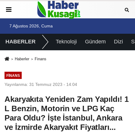
7 Ağustos 2026, Cuma
HABERLER
Teknoloji
Gündem
Dizi
Haberler
Finans
FINANS
Yayınlanma: 31 Temmuz 2023 - 14:04
Akaryakıta Yeniden Zam Yapıldı! 1
L Benzin, Motorin ve LPG Kaç
Para Oldu? İşte İstanbul, Ankara
ve İzmirde Akaryakıt Fiyatları...