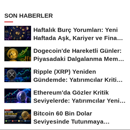
Temkinli Bekleyiş
SON HABERLER
Haftalık Burç Yorumları: Yeni
Haftada Aşk, Kariyer ve Finans
Gündemi
Dogecoin'de Hareketli Günler:
Piyasadaki Dalgalanma Meme
Coin'leri de...
Ripple (XRP) Yeniden
Gündemde: Yatırımcılar Kritik
Süreci Yakından...
Ethereum'da Gözler Kritik
Seviyelerde: Yatırımcılar Yeni
Hamleleri...
Bitcoin 60 Bin Dolar
Seviyesinde Tutunmaya
Çalışıyor: Piyasalarda...